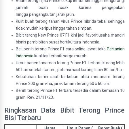
Buah terong hijau Prince cukup lentur sehingga mengurangi
jumlah buah rusak karena pengepakan
hingga pengangkutan jarak jauh.
Kulit buah terong tahan virus Prince hibrida tebal sehingga
tidak mudah keriput hingga tahan simpan.
Bibit terong New Prince 07 F1 kini jadi favorit usaha mandiri
bisnis pembibitan pusat hortikultura Indonesia.
Beli benih terong Prince F1 cara online lewat toko
Pertanian
Indonesia
kualitas terbaik harga murah.
Umur panen tanaman terong Prince F1 terbaru kurang lebih
50 hari setelah tanam, potensi hasil kurang lebih 80 ton/ha.
Kebutuhan benih saat berkebun atau menanam terong
Prince 200 gram/ha, jarak tanam terong 60 x 60 cm.
Benih terong Prince F1 terbaru tersedia dalam kemasan 10
gram. Rev. 21/11/23.
Ringkasan Data Bibit Terong Prince
Bisi Terbaru
Hama
Umur Panen (
Bobot Buah (