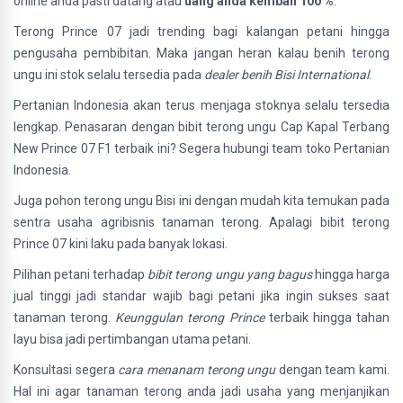
online anda pasti datang atau
uang anda kembali 100 %
.
Terong Prince 07 jadi trending bagi kalangan petani hingga
pengusaha pembibitan. Maka jangan heran kalau benih terong
ungu ini stok selalu tersedia pada
dealer benih Bisi International
.
Pertanian Indonesia akan terus menjaga stoknya selalu tersedia
lengkap. Penasaran dengan bibit terong ungu Cap Kapal Terbang
New Prince 07 F1 terbaik ini? Segera hubungi team toko Pertanian
Indonesia.
Juga pohon terong ungu Bisi ini dengan mudah kita temukan pada
sentra usaha agribisnis tanaman terong. Apalagi bibit terong
Prince 07
kini laku pada banyak lokasi.
Pilihan petani terhadap
bibit terong ungu yang bagus
hingga harga
jual tinggi jadi standar wajib bagi petani jika ingin sukses saat
tanaman terong.
Keunggulan terong Prince
terbaik hingga tahan
layu bisa jadi pertimbangan utama petani.
Konsultasi segera
cara menanam terong ungu
dengan team kami.
Hal ini agar tanaman terong anda jadi usaha yang menjanjikan