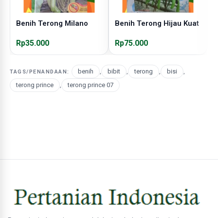
Benih Terong Milano
Benih Terong Hijau Kuat
B
Rp35.000
Rp75.000
R
benih
,
bibit
,
terong
,
bisi
,
TAGS/PENANDAAN:
terong prince
,
terong prince 07