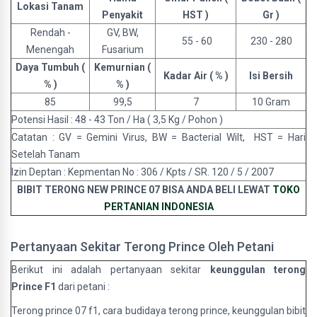
Lokasi Tanam
Penyakit
HST )
Gr )
Rendah -
GV, BW,
55 - 60
230 - 280
Menengah
Fusarium
Daya Tumbuh (
Kemurnian (
Kadar Air ( % )
Isi Bersih
% )
% )
85
99,5
7
10 Gram
Potensi Hasil : 48 - 43 Ton / Ha ( 3,5 Kg / Pohon )
Catatan : GV = Gemini Virus, BW = Bacterial Wilt, HST = Hari
Setelah Tanam
Izin Deptan : Kepmentan No : 306 / Kpts / SR. 120 / 5 / 2007
BIBIT TERONG NEW PRINCE 07 BISA ANDA BELI LEWAT
TOKO
PERTANIAN INDONESIA
Pertanyaan Sekitar Terong Prince Oleh Petani
Berikut ini adalah pertanyaan sekitar
keunggulan terong
Prince F1
dari petani :
Terong prince 07 f1, cara budidaya terong prince, keunggulan bibit