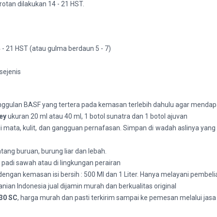
otan dilakukan 14 - 21 HST.
 - 21 HST (atau gulma berdaun 5 - 7)
sejenis
ggulan BASF yang tertera pada kemasan terlebih dahulu agar mendap
ey
ukuran 20 ml atau 40 ml, 1 botol sunatra dan 1 botol ajuvan
ata, kulit, dan gangguan pernafasan. Simpan di wadah aslinya yang te
tang buruan, burung liar dan lebah.
padi sawah atau di lingkungan perairan
engan kemasan isi bersih : 500 Ml dan 1 Liter. Hanya melayani pembel
nian Indonesia jual dijamin murah dan berkualitas original
30 SC
, harga murah dan pasti terkirim sampai ke pemesan melalui jasa