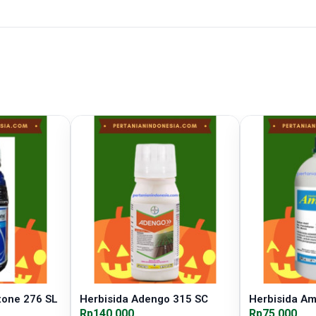
xone 276 SL
Herbisida Adengo 315 SC
Herbisida A
Rp140.000
Rp75.000