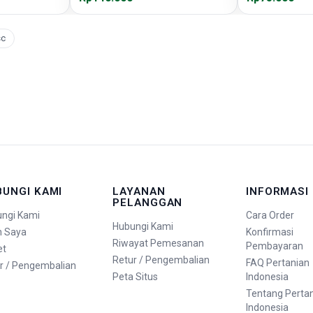
sc
BUNGI KAMI
LAYANAN
INFORMASI
PELANGGAN
ngi Kami
Cara Order
Hubungi Kami
n Saya
Konfirmasi
Riwayat Pemesanan
Pembayaran
et
Retur / Pengembalian
FAQ Pertanian
r / Pengembalian
Peta Situs
Indonesia
Tentang Perta
Indonesia