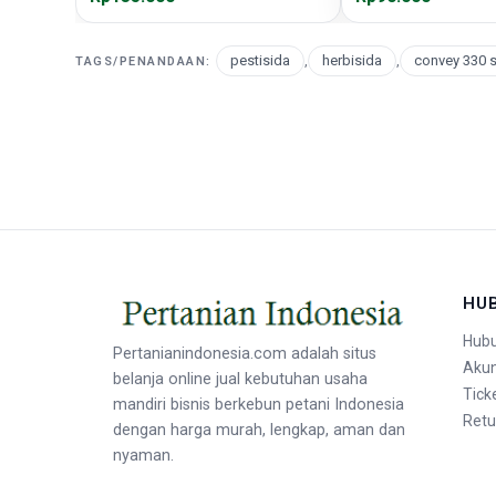
pestisida
,
herbisida
,
convey 330 
TAGS/PENANDAAN:
HU
Hubu
Pertanianindonesia.com adalah situs
Aku
belanja online jual kebutuhan usaha
Tick
mandiri bisnis berkebun petani Indonesia
Retu
dengan harga murah, lengkap, aman dan
nyaman.