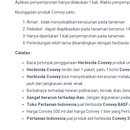
Aplikasi penyemprotan hanya dilakukan 1 kali. Waktu penyempr
Keunggulan produk Convey yaitu :
Aman : tidak menyebabkan keracunan pada tanaman
Fleksibel : dapat diaplikasikan pada tanaman berumur 14
Hanya diperlukan 1 kali penyemprotan pada tanaman
Perlindungan lebih lama dibandingkan dengan herbisida 
Catatan :
Baca petunjuk penggunaan
Herbisida Convey
produk un
Herbisida Convey
terdiri dari 1 paket, yaitu 1 botol
Conv
Herbisida Convey
bisa menyebabkan keracunan melalui m
jauh dari jangkauan anak-anak
Berbahaya terhadap hewan peliharaan, ternak, ikan, bina
Sangat beracun terhadap ikan
. Jangan digunakan pada 
Toko Pertanian Indonesia
jual Herbisida
Convey BASF
d
Harga Convey 500 ml dan harga Convey 1 liter yang Perta
Pertanian Indonesia
jual produk asli herbisida
Convey 3