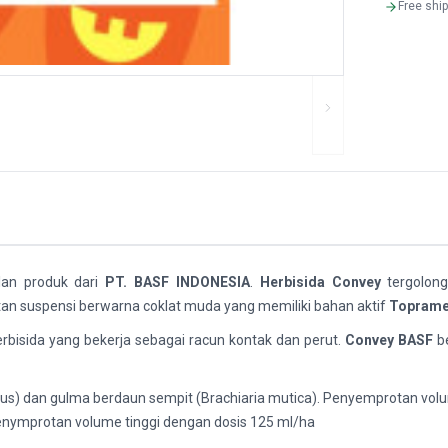
Free shi
lan produk dari
PT. BASF INDONESIA
.
Herbisida Convey
tergolong
an suspensi berwarna coklat muda yang memiliki bahan aktif
Toprame
bisida yang bekerja sebagai racun kontak dan perut.
Convey BASF
b
irtus) dan gulma berdaun sempit (Brachiaria mutica). Penyemprotan vol
 Penymprotan volume tinggi dengan dosis 125 ml/ha