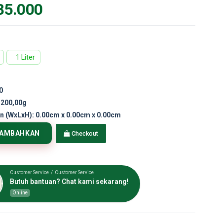
85.000
1 Liter
0
.200,00g
n (WxLxH):
0.00cm x 0.00cm x 0.00cm
TAMBAHKAN
Checkout
Customer Service / Customer Service
Butuh bantuan? Chat kami sekarang!
Online