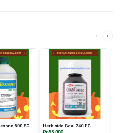
mexone 500 SC
Herbisida Goal 240 EC
Herbisid
Rp55.000
Rp105.0