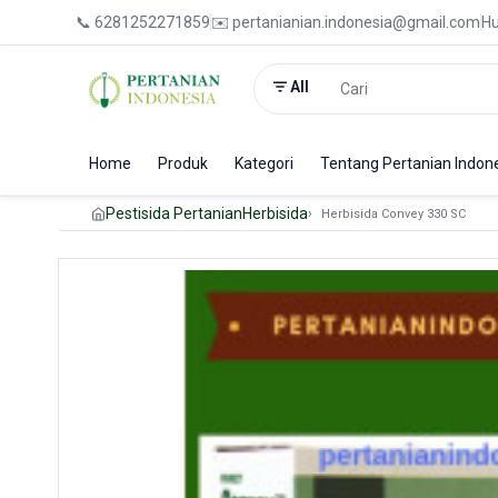
📞 6281252271859
✉️ pertanianian.indonesia@gmail.com
Hu
All
Home
Produk
Kategori
Tentang Pertanian Indon
Pestisida Pertanian
Herbisida
Herbisida Convey 330 SC