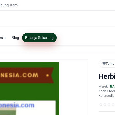
bungi Kami
esia
Blog
Belanja Sekarang
Tamba
Herb
Merek::
BA
Kode Prod
Ketersedia