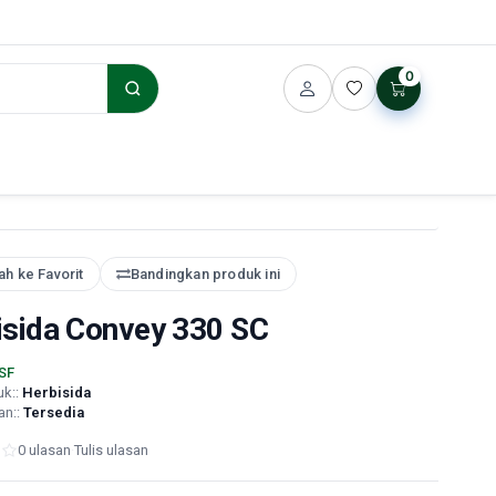
0
h ke Favorit
Bandingkan produk ini
isida Convey 330 SC
SF
uk::
Herbisida
an::
Tersedia
0 ulasan
·
Tulis ulasan