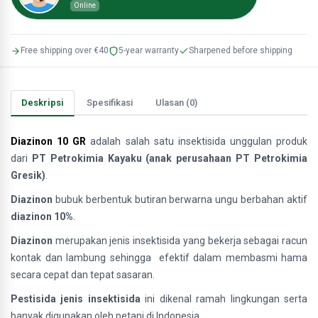
Online
Free shipping over €40
5-year warranty
Sharpened before shipping
Deskripsi
Spesifikasi
Ulasan (0)
Diazinon 10 GR
adalah salah satu insektisida unggulan produk
dari
PT Petrokimia Kayaku (
anak perusahaan PT Petrokimia
Gresik)
.
Diazinon
bubuk berbentuk butiran berwarna ungu berbahan aktif
diazinon 10%
.
Diazinon
merupakan jenis insektisida yang bekerja sebagai racun
kontak dan lambung sehingga efektif dalam membasmi hama
secara cepat dan tepat sasaran.
Pestisida jenis insektisida
ini dikenal ramah lingkungan serta
banyak digunakan oleh petani di Indonesia.