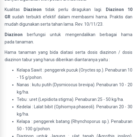
Kualitas
Diazinon
tidak perlu diragukan lagi.
Diazinon 10
GR
sudah terbukti efektif dalam membasmi hama. Praktis dan
mudah digunakan serta tahan lama. Rev. 10/11/23.
Diazinon
berfungsi untuk mengendalikan berbagai hama
pada tanaman.
Hama tanaman yang bida diatasi serta dosis diazinon / dosis
diazinon tabur yang harus diberikan diantaranya yaitu :
Kelapa Sawit : penggerek pucuk (Oryctes sp.). Penaburan 10
- 15 g/pohon.
Nanas : kutu putih (Dysmicocus brevipa). Penaburan 10 - 20
kg/ha.
Tebu : uret (Lepidiota stigma). Penaburan 25 - 50 kg/ha.
Kedelai : Lalat bibit (Ophiomya phaseoli). Penaburan 20 - 30
kg/ha.
Kelapa : penggerek batang (Rhynchoporus sp.). Penaburan
50 - 100 g/pohon.
Diazinon untuk Jagung : ulat tanah (Agrothis ipsilon).