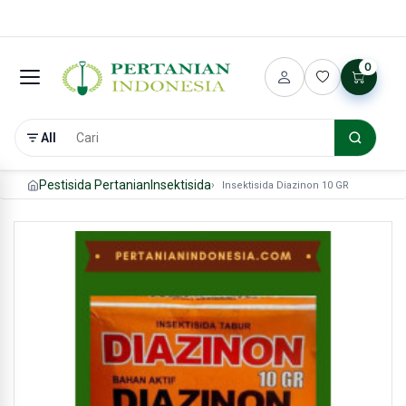
0
All
Pestisida Pertanian
Insektisida
Insektisida Diazinon 10 GR