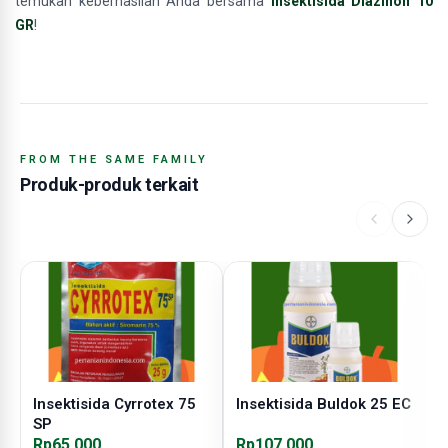
temukan keberhasilan Anda bersama
insektisida Diazinon 10
GR
!
FROM THE SAME FAMILY
Produk-produk terkait
Insektisida Cyrrotex 75
Insektisida Buldok 25 EC
I
SP
Rp65.000
Rp107.000
R