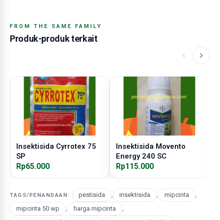
FROM THE SAME FAMILY
Produk-produk terkait
Insektisida Cyrrotex 75
Insektisida Movento
I
SP
Energy 240 SC
Rp65.000
Rp115.000
R
pestisida
,
insektisida
,
mipcinta
,
TAGS/PENANDAAN:
mipcinta 50 wp
,
harga mipcinta
,