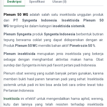
Deskripsi
Spesifikasi
Ulasan (0)
Plenum 50 WG
adalah salah satu insektisida unggulan produk
dari
PT Syngenta Indonesia
.
Insektisida Plenum 50
WG
tergolong ke dalam kategori
insektisida sistemik
.
Plenum Syngenta
produk
Syngenta Indonesia
berbentuk butiran
tepung berwarna coklat yang dapat didispersikan dengan air.
Produk
Plenum 50 W
G memiliki bahan aktif
Pimetrozin 50 %
.
Plenum insektisida
merupakan jenis insektisida yang bekerja
sebagai dengan menghambat aktivitas makan hama. Obat
sundep dari Syngenta ini kini jadi favorit petani padi Indonesia.
Plenum obat wereng yang sudah banyak petani gunakan, karena
memberi bukti hasil panen tanaman padi yang sehat. Insektisida
sistemik untuk padi ini kini bisa anda beli cara online lewat toko
Pertanian Indonesia.
Insektisida
ini efektif untuk mengendalikan hama aphid, wereng,
kutu dan lainnya yang telah resisten terhadap insektisida