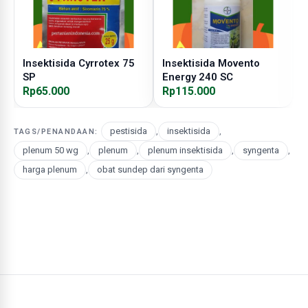
Insektisida Cyrrotex 75
Insektisida Movento
I
SP
Energy 240 SC
Rp65.000
Rp115.000
R
pestisida
,
insektisida
,
TAGS/PENANDAAN:
plenum 50 wg
,
plenum
,
plenum insektisida
,
syngenta
,
harga plenum
,
obat sundep dari syngenta