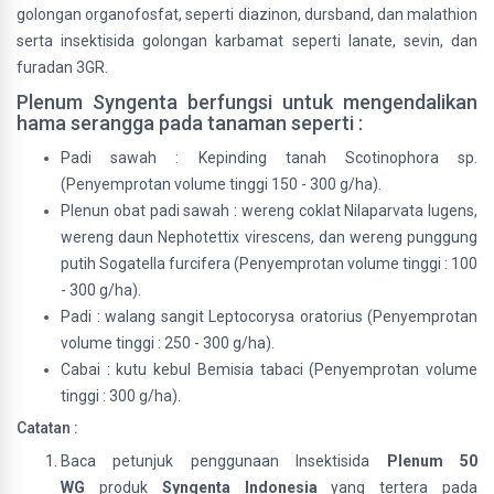
golongan organofosfat, seperti diazinon, dursband, dan malathion
serta insektisida golongan karbamat seperti lanate, sevin, dan
furadan 3GR.
Plenum Syngenta berfungsi untuk mengendalikan
hama serangga pada tanaman seperti :
Padi sawah : Kepinding tanah Scotinophora sp.
(Penyemprotan volume tinggi 150 - 300 g/ha).
Plenun obat padi sawah : wereng coklat Nilaparvata lugens,
wereng daun Nephotettix virescens, dan wereng punggung
putih Sogatella furcifera (Penyemprotan volume tinggi : 100
- 300 g/ha).
Padi : walang sangit Leptocorysa oratorius (Penyemprotan
volume tinggi : 250 - 300 g/ha).
Cabai : kutu kebul Bemisia tabaci (Penyemprotan volume
tinggi : 300 g/ha).
Catatan :
Baca petunjuk penggunaan Insektisida
Plenum 50
WG
produk
Syngenta Indonesia
yang tertera pada