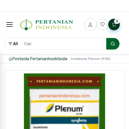
0
All
Pestisida Pertanian
Insektisida
Insektisida Plenum 50 WG