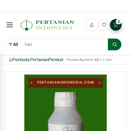
0
All
Pestisida Pertanian
Perekat
Perekat Agristick 400 L 1 Liter