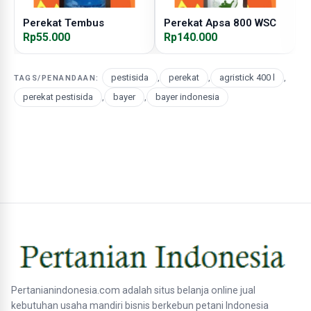
Perekat Tembus
Perekat Apsa 800 WSC
P
Rp55.000
Rp140.000
R
pestisida
,
perekat
,
agristick 400 l
,
TAGS/PENANDAAN:
perekat pestisida
,
bayer
,
bayer indonesia
Pertanianindonesia.com adalah situs belanja online jual
kebutuhan usaha mandiri bisnis berkebun petani Indonesia