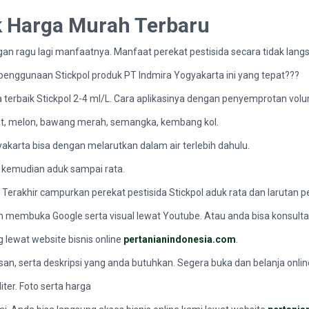
ik Harga Murah Terbaru
gan ragu lagi manfaatnya. Manfaat perekat pestisida secara tidak langs
 penggunaan Stickpol produk PT Indmira Yogyakarta ini yang tepat???
 terbaik Stickpol 2-4 ml/L. Cara aplikasinya dengan penyemprotan volu
tomat, melon, bawang merah, semangka, kembang kol.
yakarta bisa dengan melarutkan dalam air terlebih dahulu.
 kemudian aduk sampai rata.
. Terakhir campurkan perekat pestisida Stickpol aduk rata dan larutan 
n membuka Google serta visual lewat Youtube. Atau anda bisa konsultas
g lewat website bisnis online
pertanianindonesia.com
.
n, serta deskripsi yang anda butuhkan. Segera buka dan belanja onlin
ter. Foto serta harga