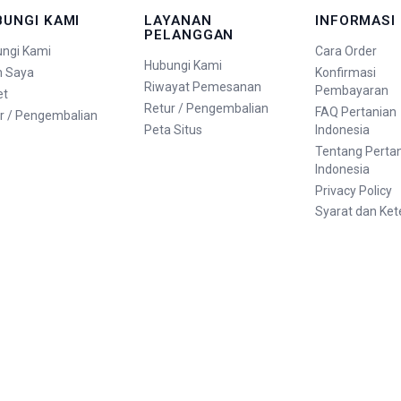
BUNGI KAMI
LAYANAN
INFORMASI
PELANGGAN
ngi Kami
Cara Order
Hubungi Kami
n Saya
Konfirmasi
Riwayat Pemesanan
Pembayaran
et
Retur / Pengembalian
FAQ Pertanian
r / Pengembalian
Peta Situs
Indonesia
Tentang Perta
Indonesia
Privacy Policy
Syarat dan Ke