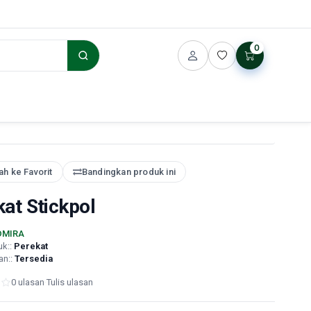
0
h ke Favorit
Bandingkan produk ini
at Stickpol
DMIRA
uk::
Perekat
an::
Tersedia
0 ulasan
·
Tulis ulasan