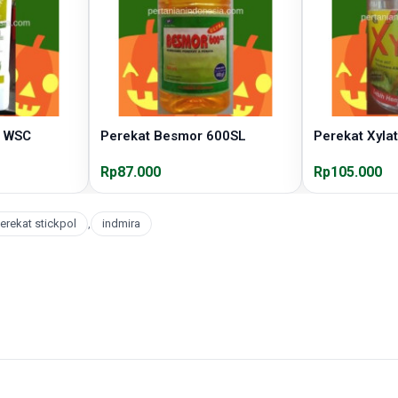
0 WSC
Perekat Besmor 600SL
Perekat Xyla
Rp87.000
Rp105.000
erekat stickpol
,
indmira