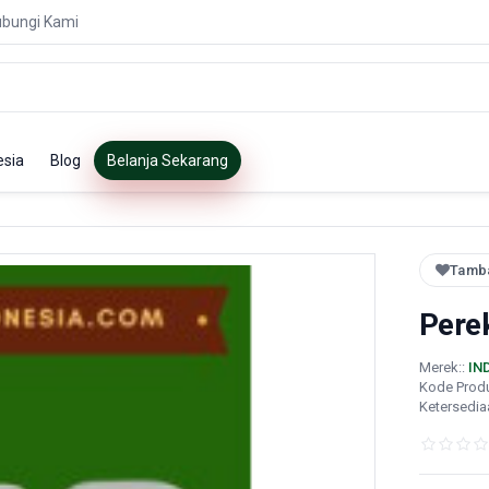
bungi Kami
esia
Blog
Belanja Sekarang
Tamba
Perek
Merek::
IN
Kode Prod
Ketersedia