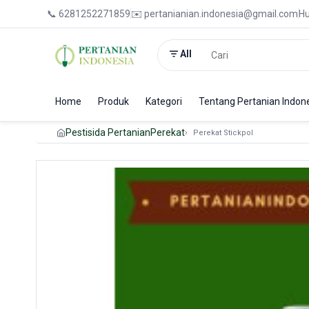
📞 6281252271859
✉️ pertanianian.indonesia@gmail.com
Hu
All
Home
Produk
Kategori
Tentang Pertanian Indon
Pestisida Pertanian
Perekat
Perekat Stickpol