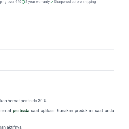
pping over €40
5-year warranty
Sharpened before shipping
akan hemat pestisida 30 %.
nghemat
pestisida
saat aplikasi. Gunakan produk ini saat anda
an aktifnya.