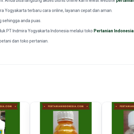
ami. Anda bisa langsung akses bisnis online kami lewat website
pertania
ira Yogyakarta terbaru cara online, layanan cepat dan aman.
g sehingga anda puas.
duk PT Indmira Yogyakarta Indonesia melalui toko
Pertanian Indonesia
petani dan toko pertanian.