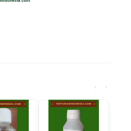
nindonesia.com
.
.