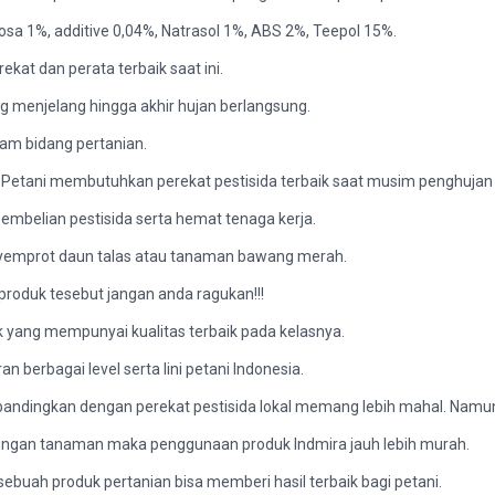
ulosa 1%, additive 0,04%, Natrasol 1%, ABS 2%, Teepol 15%.
ekat dan perata terbaik saat ini.
ng menjelang hingga akhir hujan berlangsung.
lam bidang pertanian.
a. Petani membutuhkan perekat pestisida terbaik saat musim penghujan 
mbelian pestisida serta hemat tenaga kerja.
enyemprot daun talas atau tanaman bawang merah.
produk tesebut jangan anda ragukan!!!
 yang mempunyai kualitas terbaik pada kelasnya.
n berbagai level serta lini petani Indonesia.
mbandingkan dengan perekat pestisida lokal memang lebih mahal. Namun 
indungan tanaman maka penggunaan produk Indmira jauh lebih murah.
ebuah produk pertanian bisa memberi hasil terbaik bagi petani.