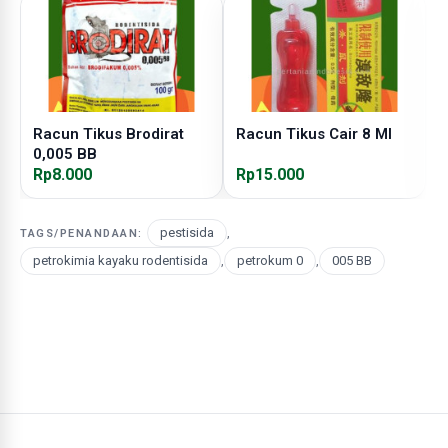
Racun Tikus Brodirat
Racun Tikus Cair 8 Ml
R
0,005 BB
M
Rp8.000
Rp15.000
R
pestisida
,
TAGS/PENANDAAN:
petrokimia kayaku rodentisida
,
petrokum 0
,
005 BB