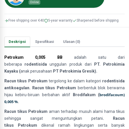
Online
Free shipping over €40
5-year warranty
Sharpened before shipping
Deskripsi
Spesifikasi
Ulasan (0)
Petrokum 0,005 BB
adalah satu dari
beberapa
rodentisida
unggulan produk dari
PT. Petrokimia
Kayaku (
anak perusahaan
PT Petrokimia Gresik).
Racun tikus Petrokum
tergolong ke dalam kategori
rodentisida
antikoagulan. Racun tikus Petrokum
berbentuk blok berwarna
brodifacoum)
hijau kebiru-biruan berbahan aktif
Brodifakum (
0,005 %
.
Racun tikus Petrokum
aman terhadap musuh alami hama tikus
sehingga sangat menguntungkan petani
. Racun
tikus Petrokum
dikenal ramah lingkungan serta banyak