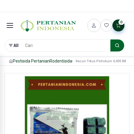
0
All
Pestisida Pertanian
Rodentisida
Racun Tikus Petrokum 0,005 BB