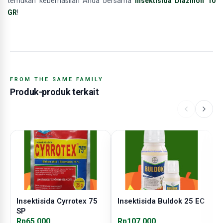
temukan keberhasilan Anda bersama
insektisida Diazinon 10
GR
!
FROM THE SAME FAMILY
Produk-produk terkait
Insektisida Cyrrotex 75
Insektisida Buldok 25 EC
I
SP
Rp65.000
Rp107.000
R