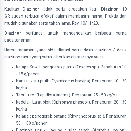
Kualitas
Diazinon
tidak perlu diragukan lagi.
Diazinon 10
GR
sudah terbukti efektif dalam membasmi hama. Praktis dan
mudah digunakan serta tahan lama. Rev. 10/11/23.
Diazinon
berfungsi untuk mengendalikan berbagai hama
pada tanaman.
Hama tanaman yang bida diatasi serta dosis diazinon / dosis
diazinon tabur yang harus diberikan diantaranya yaitu :
Kelapa Sawit : penggerek pucuk (Oryctes sp.). Penaburan 10
- 15 g/pohon.
Nanas : kutu putih (Dysmicocus brevipa). Penaburan 10 - 20
kg/ha.
Tebu : uret (Lepidiota stigma). Penaburan 25 - 50 kg/ha.
Kedelai : Lalat bibit (Ophiomya phaseoli). Penaburan 20 - 30
kg/ha.
Kelapa : penggerek batang (Rhynchoporus sp.). Penaburan
50 - 100 g/pohon.
Diazinon untuk Jagung : ulat tanah (Agrothis ipsilon).