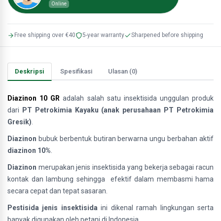
Online
Free shipping over €40
5-year warranty
Sharpened before shipping
Deskripsi
Spesifikasi
Ulasan (0)
Diazinon 10 GR
adalah salah satu insektisida unggulan produk
dari
PT Petrokimia Kayaku (
anak perusahaan PT Petrokimia
Gresik)
.
Diazinon
bubuk berbentuk butiran berwarna ungu berbahan aktif
diazinon 10%
.
Diazinon
merupakan jenis insektisida yang bekerja sebagai racun
kontak dan lambung sehingga efektif dalam membasmi hama
secara cepat dan tepat sasaran.
Pestisida jenis insektisida
ini dikenal ramah lingkungan serta
banyak digunakan oleh petani di Indonesia.