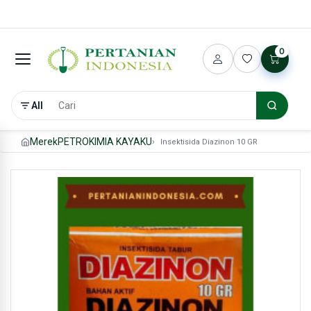
0
All
Merek
PETROKIMIA KAYAKU
Insektisida Diazinon 10 GR