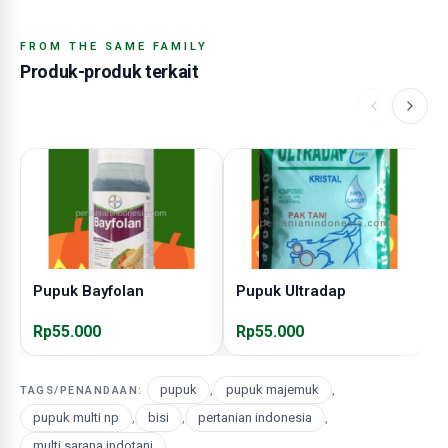
FROM THE SAME FAMILY
Produk-produk terkait
Pupuk Bayfolan
Pupuk Ultradap
P
Rp55.000
Rp55.000
R
pupuk
,
pupuk majemuk
,
TAGS/PENANDAAN:
pupuk multi np
,
bisi
,
pertanian indonesia
,
multi sarana indotani