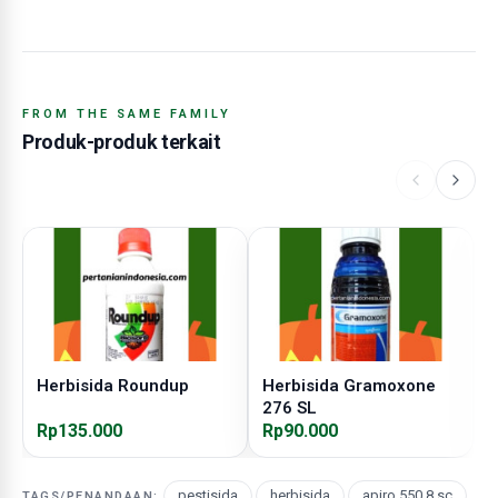
FROM THE SAME FAMILY
Produk-produk terkait
Herbisida Roundup
Herbisida Gramoxone
H
276 SL
Rp135.000
Rp90.000
R
pestisida
,
herbisida
,
apiro 550.8 sc
,
TAGS/PENANDAAN: