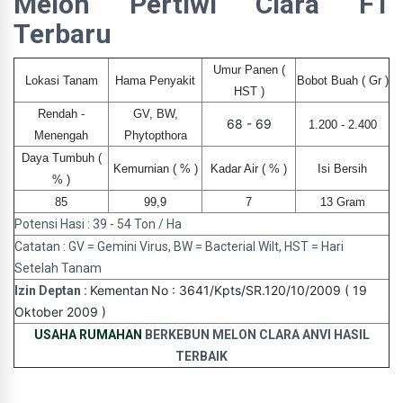
Melon Pertiwi Clara F1
Terbaru
Umur Panen (
Lokasi Tanam
Hama Penyakit
Bobot Buah ( Gr )
HST )
Rendah -
GV, BW,
68 - 69
1.200 - 2.400
Menengah
Phytopthora
Daya Tumbuh (
Kemurnian ( % )
Kadar Air ( % )
Isi Bersih
% )
85
99,9
7
13 Gram
Potensi Hasi : 39 - 54 Ton / Ha
Catatan : GV = Gemini Virus, BW = Bacterial Wilt, HST = Hari
Setelah Tanam
Kementan
No : 3641/Kpts/SR.120/10/2009 ( 19
Izin Deptan :
Oktober 2009 )
USAHA RUMAHAN
BERKEBUN MELON CLARA ANVI HASIL
TERBAIK