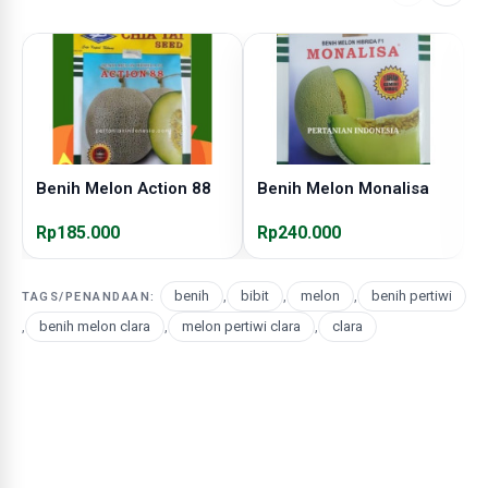
Benih Melon Action 88
Benih Melon Monalisa
B
Rp185.000
Rp240.000
R
benih
,
bibit
,
melon
,
benih pertiwi
TAGS/PENANDAAN:
,
benih melon clara
,
melon pertiwi clara
,
clara