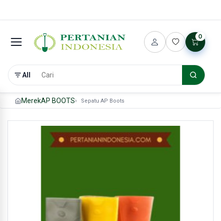
0
All
Merek
AP BOOTS
Sepatu AP Boots