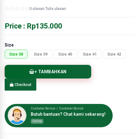
0 ulasan
·
Tulis ulasan
Price :
Rp135.000
Size
Size 38
Size 39
Size 40
Size 41
Size 42
+ TAMBAHKAN
Checkout
Customer Service / Customer Service
Butuh bantuan? Chat kami sekarang!
Online