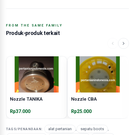
FROM THE SAME FAMILY
Produk-produk terkait
Nozzle TANIKA
Nozzle CBA
N
Rp37.000
Rp25.000
R
alat pertanian
,
sepatu boots
,
TAGS/PENANDAAN: