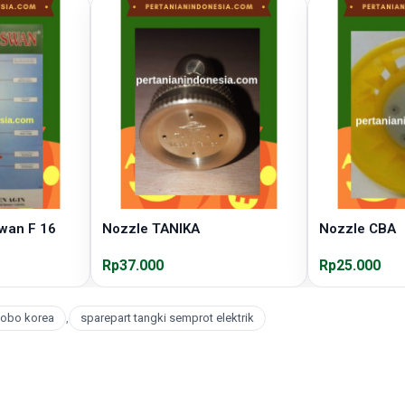
Swan F 16
Nozzle TANIKA
Nozzle CBA
Rp37.000
Rp25.000
lobo korea
,
sparepart tangki semprot elektrik