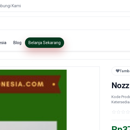
bungi Kami
esia
Blog
Belanja Sekarang
Tamba
Nozz
Kode Prod
Ketersedia
Rp3