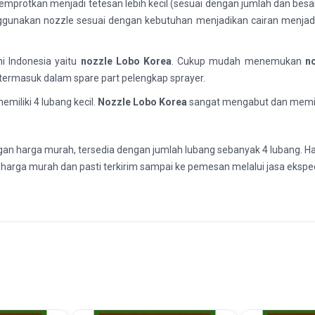
emprotkan menjadi tetesan lebih kecil (sesuai dengan jumlah dan bes
unakan nozzle sesuai dengan kebutuhan menjadikan cairan menjadi bu
i Indonesia yaitu
nozzle Lobo Korea
. Cukup mudah menemukan
n
termasuk dalam spare part pelengkap sprayer.
emiliki 4 lubang kecil.
Nozzle
Lobo Korea
sangat mengabut dan memili
gan
harga murah, tersedia dengan jumlah lubang sebanyak 4 lubang. 
,
harga murah dan pasti terkirim sampai ke pemesan melalui jasa eksped