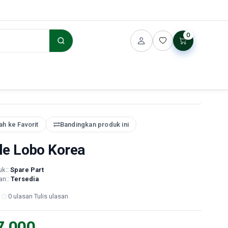
0
h ke Favorit
Bandingkan produk ini
le Lobo Korea
uk::
Spare Part
an::
Tersedia
0 ulasan
·
Tulis ulasan
7.000