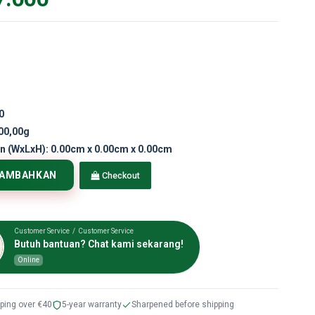
0
00,00g
n (WxLxH):
0.00cm x 0.00cm x 0.00cm
TAMBAHKAN
Checkout
Customer Service / Customer Service
Butuh bantuan? Chat kami sekarang!
Online
pping over €40
5-year warranty
Sharpened before shipping