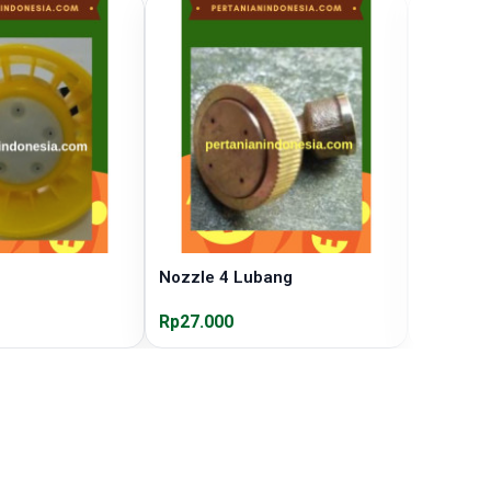
Nozzle 4 Lubang
Hand Sp
Rp27.000
Rp600.0