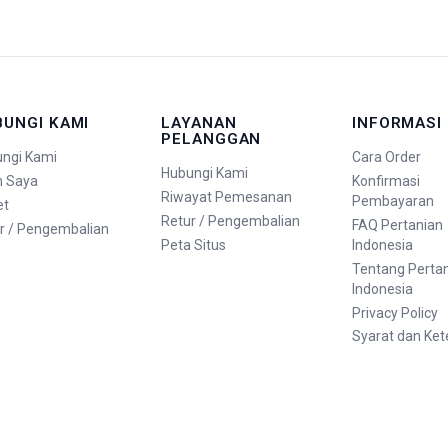
BUNGI KAMI
LAYANAN
INFORMASI
PELANGGAN
ngi Kami
Cara Order
Hubungi Kami
n Saya
Konfirmasi
Riwayat Pemesanan
Pembayaran
et
Retur / Pengembalian
FAQ Pertanian
r / Pengembalian
Peta Situs
Indonesia
Tentang Perta
Indonesia
Privacy Policy
Syarat dan Ke