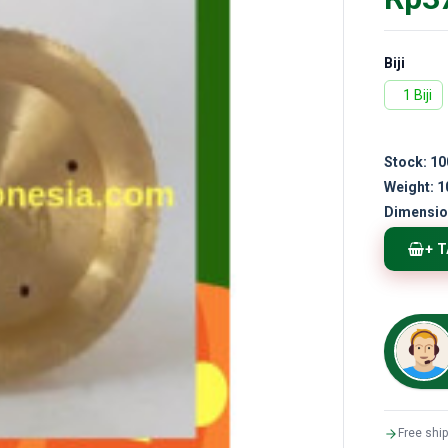
Biji
1 Biji
Stock:
10
Weight:
1
Dimensio
+ 
Free shi