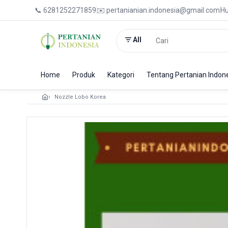
📞 6281252271859
✉️ pertanianian.indonesia@gmail.com
Hu
All
Home
Produk
Kategori
Tentang Pertanian Indon
Nozzle Lobo Korea