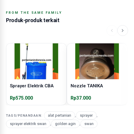
FROM THE SAME FAMILY
Produk-produk terkait
Sprayer Elektrik CBA
Nozzle TANIKA
N
Rp575.000
Rp37.000
R
alat pertanian
,
sprayer
,
TAGS/PENANDAAN:
sprayer elektrik swan
,
golden agin
,
swan