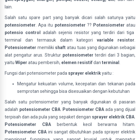
lain.
Salah satu spare part yang banyak dicari salah satunya yaitu
potensiometer
. Apa itu
potensiometer
??
Potensiometer
atau
potensio control
adalah sejenis resistor yang terdiri dari tiga
terminal dan termasuk dalam kategori
variable resistor
.
Potensiometer
memiliki
shaft
atau tuas yang digunakan sebagai
alat pengatur arus. Struktur
potensiometer
terdiri dari 3 bagian,
yaitu
Wiper
atau pembersih,
elemen resistif
dan
terminal
.
Fungsi dari potensiometer pada
sprayer elektrik
yaitu :
Mengatur kekuatan volume, kecepatan dan tekanan pada
semprotan sehingga bisa disesuaikan dengan kebutuhan
Salah satu potensiometer yang banyak digunakan di pasaran
adalah
potensiometer CBA
.
Potensiometer CBA
ada yang dijual
terpisah dan ada pula yang sepaket dengan
sprayer elektrik CBA
.
Potensiometer CBA
berbentuk kecil berwarna hitam.
Potensiometer CBA
ini sangat dibutuhkan pada sprayer elektrik
mengingat fungsinya yang sangat krusial untuk mengatur