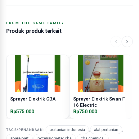
FROM THE SAME FAMILY
Produk-produk terkait
Sprayer Elektrik CBA
Sprayer Elektrik Swan F
N
16 Electric
Rp575.000
Rp750.000
R
pertanian indonesia
,
alat pertanian
,
TAGS/PENANDAAN:
spare part
,
potensiometer cba
,
cba chemical
,