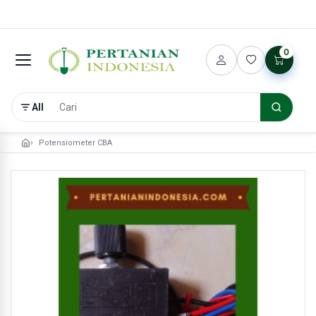
0
All
Potensiometer CBA