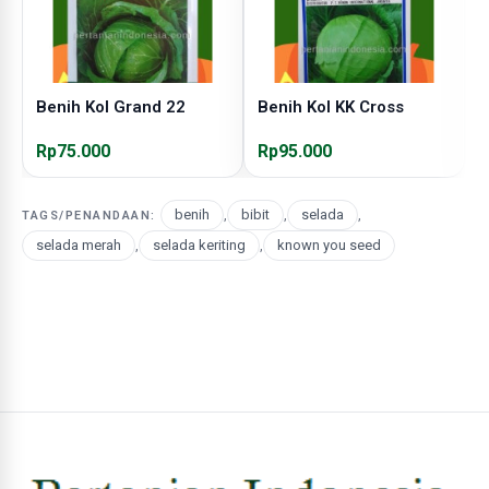
Benih Kol Grand 22
Benih Kol KK Cross
B
Rp75.000
Rp95.000
R
benih
,
bibit
,
selada
,
TAGS/PENANDAAN:
selada merah
,
selada keriting
,
known you seed