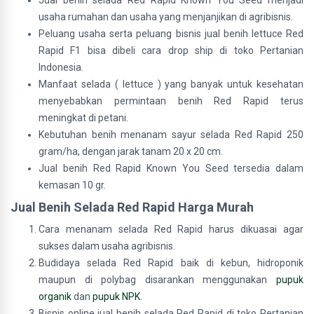
Jual benih selada Red Rapid Known You Seed menjadi
usaha rumahan dan usaha yang menjanjikan di agribisnis.
Peluang usaha serta peluang bisnis jual benih lettuce Red
Rapid F1 bisa dibeli cara drop ship di toko Pertanian
Indonesia.
Manfaat selada ( lettuce ) yang banyak untuk kesehatan
menyebabkan permintaan benih Red Rapid terus
meningkat di petani.
Kebutuhan benih menanam sayur selada Red Rapid 250
gram/ha, dengan jarak tanam 20 x 20 cm.
Jual benih Red Rapid Known You Seed tersedia dalam
kemasan 10 gr.
Jual Benih Selada Red Rapid Harga Murah
Cara menanam selada Red Rapid harus dikuasai agar
sukses dalam usaha agribisnis.
Budidaya selada Red Rapid baik di kebun, hidroponik
maupun di polybag disarankan menggunakan
pupuk
organik
dan
pupuk NPK
.
Bisnis online jual benih selada Red Rapid di toko Pertanian