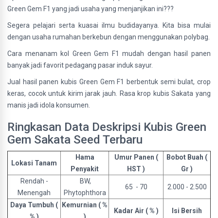
Green Gem F1 yang jadi usaha yang menjanjikan ini???
Segera pelajari serta kuasai ilmu budidayanya. Kita bisa mulai
dengan usaha rumahan berkebun dengan menggunakan polybag.
Cara menanam kol Green Gem F1 mudah dengan hasil panen
banyak jadi favorit pedagang pasar induk sayur.
Jual hasil panen kubis Green Gem F1 berbentuk semi bulat, crop
keras, cocok untuk kirim jarak jauh. Rasa krop kubis Sakata yang
manis jadi idola konsumen.
Ringkasan Data Deskripsi Kubis Green
Gem Sakata Seed Terbaru
Hama
Umur Panen (
Bobot Buah (
Lokasi Tanam
Penyakit
HST )
Gr )
Rendah -
BW,
65 - 70
2.000 - 2.500
Menengah
Phytophthora
Daya Tumbuh (
Kemurnian ( %
Kadar Air ( % )
Isi Bersih
% )
)