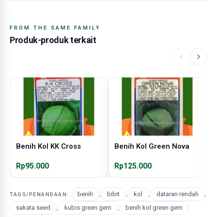
FROM THE SAME FAMILY
Produk-produk terkait
Benih Kol KK Cross
Benih Kol Green Nova
B
Rp95.000
Rp125.000
R
benih
,
bibit
,
kol
,
dataran rendah
,
TAGS/PENANDAAN:
sakata seed
,
kubis green gem
,
benih kol green gem