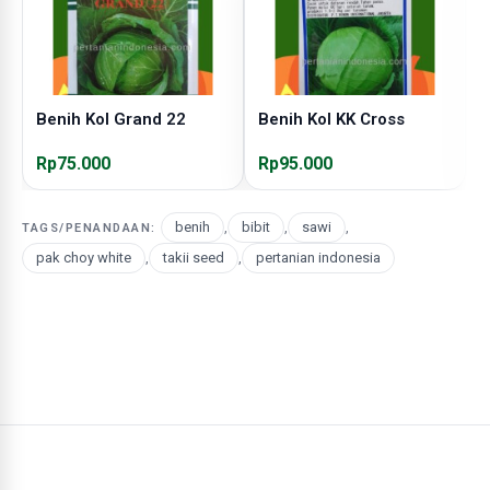
Benih Kol Grand 22
Benih Kol KK Cross
B
Rp75.000
Rp95.000
R
benih
,
bibit
,
sawi
,
TAGS/PENANDAAN:
pak choy white
,
takii seed
,
pertanian indonesia