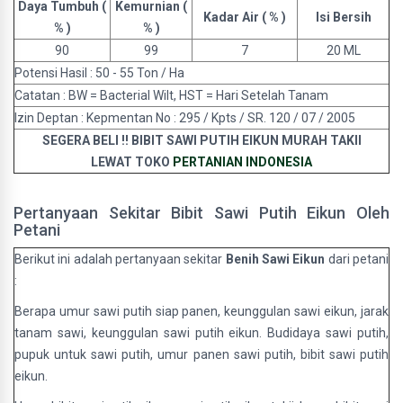
Daya Tumbuh (
Kemurnian (
Kadar Air ( % )
Isi Bersih
% )
% )
90
99
7
20 ML
Potensi Hasil : 50 - 55 Ton / Ha
Catatan : BW = Bacterial Wilt, HST = Hari Setelah Tanam
Izin Deptan : Kepmentan No : 295 / Kpts / SR. 120 / 07 / 2005
SEGERA BELI !! BIBIT SAWI PUTIH EIKUN MURAH TAKII
LEWAT TOKO
PERTANIAN INDONESIA
Pertanyaan Sekitar Bibit Sawi Putih Eikun Oleh
Petani
Berikut ini adalah pertanyaan sekitar
Benih Sawi Eikun
dari petani
:
Berapa umur sawi putih siap panen, keunggulan sawi eikun, jarak
tanam sawi, keunggulan sawi putih eikun. Budidaya sawi putih,
pupuk untuk sawi putih, umur panen sawi putih, bibit sawi putih
eikun.