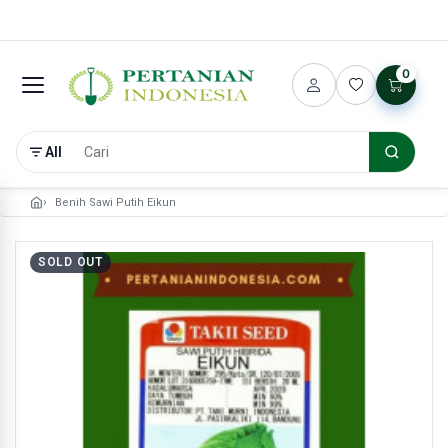
0
All
Benih Sawi Putih Eikun
SOLD OUT