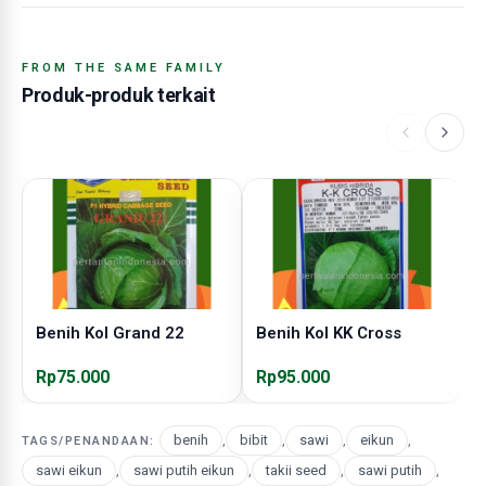
FROM THE SAME FAMILY
Produk-produk terkait
Benih Kol Grand 22
Benih Kol KK Cross
B
Rp75.000
Rp95.000
R
benih
,
bibit
,
sawi
,
eikun
,
TAGS/PENANDAAN:
sawi eikun
,
sawi putih eikun
,
takii seed
,
sawi putih
,