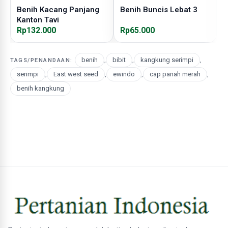
Benih Kacang Panjang
Benih Buncis Lebat 3
B
Kanton Tavi
Rp132.000
Rp65.000
R
benih
,
bibit
,
kangkung serimpi
,
TAGS/PENANDAAN:
serimpi
,
East west seed
,
ewindo
,
cap panah merah
,
benih kangkung