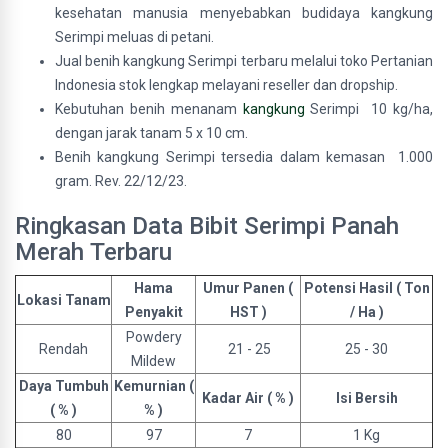
kesehatan manusia menyebabkan budidaya kangkung
Serimpi meluas di petani.
Jual benih kangkung Serimpi terbaru melalui toko Pertanian
Indonesia stok lengkap melayani reseller dan dropship.
Kebutuhan benih menanam
kangkung
Serimpi 10 kg/ha,
dengan jarak tanam 5 x 10 cm.
Benih kangkung Serimpi tersedia dalam kemasan 1.000
gram. Rev. 22/12/23.
Ringkasan Data Bibit Serimpi Panah
Merah Terbaru
Hama
Umur Panen (
Potensi Hasil ( Ton
Lokasi Tanam
Penyakit
HST )
/ Ha )
Powdery
Rendah
21 - 25
25 - 30
Mildew
Daya Tumbuh
Kemurnian (
Kadar Air ( % )
Isi Bersih
( % )
% )
80
97
7
1 Kg