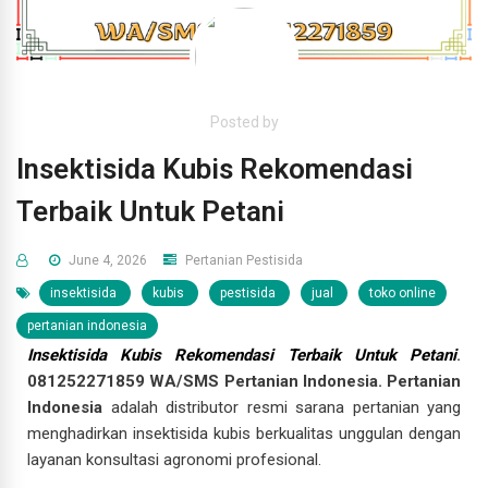
Posted by
Insektisida Kubis Rekomendasi
Terbaik Untuk Petani
June 4, 2026
Pertanian
Pestisida
insektisida
kubis
pestisida
jual
toko online
pertanian indonesia
Insektisida Kubis Rekomendasi Terbaik Untuk Petani
.
081252271859 WA/SMS Pertanian Indonesia. Pertanian
Indonesia
adalah distributor resmi sarana pertanian yang
menghadirkan insektisida kubis berkualitas unggulan dengan
layanan konsultasi agronomi profesional.