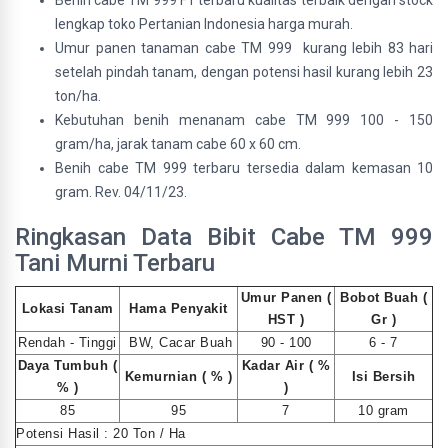
Benih cabe TM 999 F1 terbaru kualitas terbaik dengan stock
lengkap toko Pertanian Indonesia harga murah.
Umur panen tanaman cabe TM 999 kurang lebih 83 hari
setelah pindah tanam, dengan potensi hasil kurang lebih 23
ton/ha.
Kebutuhan benih menanam cabe TM 999 100 - 150
gram/ha, jarak tanam cabe 60 x 60 cm.
Benih cabe TM 999 terbaru tersedia dalam kemasan 10
gram. Rev. 04/11/23.
Ringkasan Data Bibit Cabe TM 999
Tani Murni Terbaru
Umur Panen (
Bobot Buah (
Lokasi Tanam
Hama Penyakit
HST )
Gr )
Rendah - Tinggi
BW, Cacar Buah
90 - 100
6 - 7
Daya Tumbuh (
Kadar Air ( %
Kemurnian ( % )
Isi Bersih
% )
)
85
95
7
10 gram
Potensi Hasil : 20 Ton / Ha