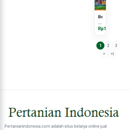
Benih
Cabe
PM
Rp125.000
999
1
2
3
>
>|
Pertanianindonesia.com adalah situs belanja online jual