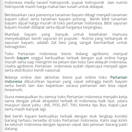
Indonesia media tanam hidroponik, pupuk hidroponik dan nutrisi
hidroponik masih harga mahal dan susah untuk didapat.
Berdasarkan cara panennya tanaman bayam dibagi menjadi tanaman
bayam cabut serta tanaman bayam potong.
Benih bibit tanaman
bayam dijual harga murah di toko pertanian Indonesia. Bibit sayuran
bayam mudah didapat serta dijual harganya terjangkau.
Manfaat bayam yang banyak untuk kesehatan manusia
menyebabkan benih sayuran ini populer. Nutrisi yang terbanyak di
sayuran bayam, adalah Zat besi yang sangat bermanfaat untuk
hemaglobin.
Toko Pertanian Indonesia bisnis bidang agribisnis menjual
benih
bayam
unggul berkualitas terbaik dengan jual online harga
murah serta siap mengirim ke petani dan toko tani wilayah Indonesia.
Usaha agribisnis Pertanian Indonesia sudah dipercaya menjadi agen
serta distributor benih nasional.
Belanja online dan aktivitas bisnis jual online toko
Pertanian
Indonesia
dibutuhkan layanan yang cepat sehingga benih bayam
serta benih lain dan keperluan sarana pertanian lain bisa cepat
terpenuhi.
Guna mewujudkan itu semua toko Pertanian Indonesia menjalin kerja
sama dengan pihak ekspedisi terbaik di Indonesia baik laut, udara
maupun darat yaitu : JNE, POS, JNT, TIKI, Kereta Api, Bus, Kapal Laut
serta masih banyak lagi.
Beli benih bayam berkualitas terbaik dengan stok lengkap kondisi
barang terbaru tersedia di toko Pertanian Indonesia. Kami siap kirim
ke seluruh Indonesia dengan layanan cepat dan jaminan barang pasti
datang.