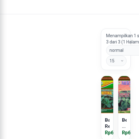
Menampilkan 1 
3 dari 3 (1 Hala
Bayam
Benih
Retina
Bayam
Rp60.000
Anjali
Rp65.0