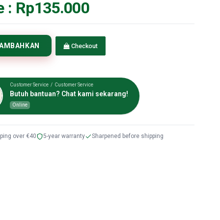
e :
Rp135.000
TAMBAHKAN
Checkout
Customer Service / Customer Service
Butuh bantuan? Chat kami sekarang!
Online
pping over €40
5-year warranty
Sharpened before shipping