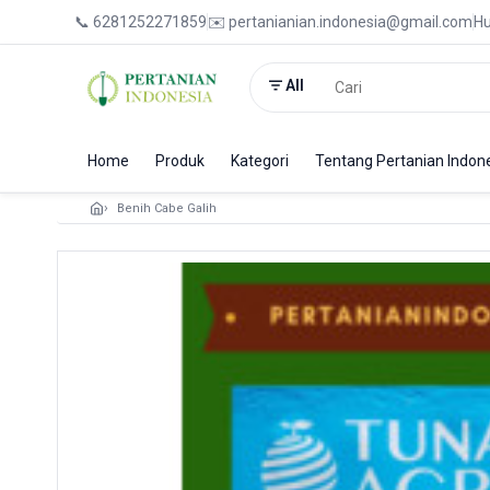
📞 6281252271859
✉️ pertanianian.indonesia@gmail.com
Hu
All
Home
Produk
Kategori
Tentang Pertanian Indon
Benih Cabe Galih