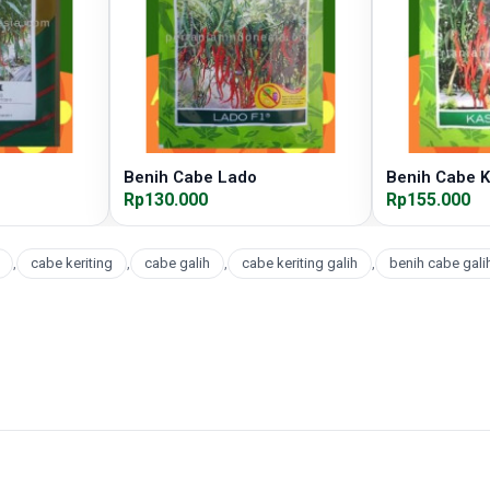
Benih Cabe Lado
Benih Cabe K
Rp130.000
Rp155.000
,
cabe keriting
,
cabe galih
,
cabe keriting galih
,
benih cabe gali