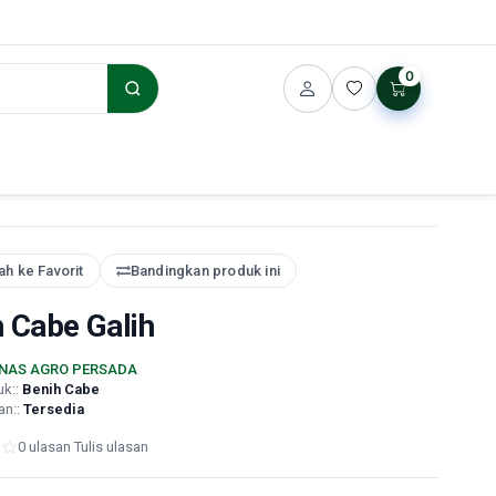
0
h ke Favorit
Bandingkan produk ini
 Cabe Galih
NAS AGRO PERSADA
uk::
Benih Cabe
an::
Tersedia
0 ulasan
·
Tulis ulasan