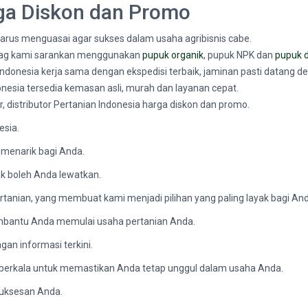
rga Diskon dan Promo
harus menguasai agar sukses dalam usaha agribisnis cabe.
lybag kami sarankan menggunakan
pupuk organik
, pupuk NPK dan
pupuk 
n Indonesia kerja sama dengan ekspedisi terbaik, jaminan pasti datang 
onesia tersedia kemasan asli, murah dan layanan cepat.
er, distributor Pertanian Indonesia harga diskon dan promo.
esia.
menarik bagi Anda.
k boleh Anda lewatkan.
tanian, yang membuat kami menjadi pilihan yang paling layak bagi And
embantu Anda memulai usaha pertanian Anda.
an informasi terkini.
 berkala untuk memastikan Anda tetap unggul dalam usaha Anda.
suksesan Anda.