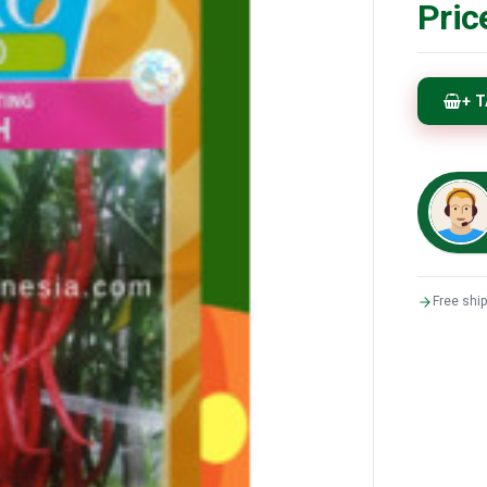
Pric
+ 
Free shi