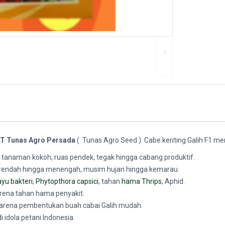
T Tunas Agro Persada
( Tunas Agro Seed ). Cabe keriting Galih F1 memi
k tanaman kokoh, ruas pendek, tegak hingga cabang produktif.
 rendah hingga menengah, musim hujan hingga kemarau.
ayu bakteri
,
Phytopthora capsici
, tahan
hama Thrips
, Aphid.
rena tahan hama penyakit.
 karena pembentukan buah cabai Galih mudah.
i idola petani Indonesia.