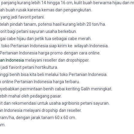
panjang kurang lebih 14 hingga 16 cm, kulit buah berwarna hijau dan 
mlah buah rusak karena kemas dan pengangkutan.
ang jadi favorit petani.
elah pindah tanam, potensi hasil kurang lebih 20 ton/ha.
avorit bagi petani sayuran usaha berkebun.
gai cabe hijau dan petik tua sebagai cabe merah.
t toko Pertanian Indonesia siap kirim ke wilayah Indonesia.
o Pertanian Indonesia harga promo dengan cara online.
ian Indonesia
melayani reseller dan dropshipper.
 jadi favorit petani hortikultura.
inggi benih bisa kita beli melalui toko Pertanian Indonesia.
ko online Pertanian Indonesia harga terbaru.
ebabkan permintaan benih cabai keriting Galih meningkat.
lebih mahal oleh pedagang pasar.
rit dan rekomendasi untuk usaha agribisnis petani sayuran.
an Indonesia melayani dropship dan reseller.
ram/ha, dengan jarak tanam 60 x 60 cm.
am.