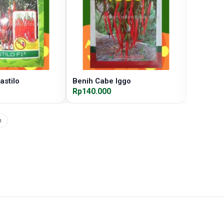
astilo
Benih Cabe Iggo
Benih C
Rp140.000
Rp155.0
h