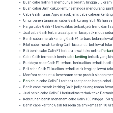
Buah cabe Galih F1 mempunyai berat 5 hingga 6.5 gram, 
Buah cabai Galih cukup lentur sehingga mengurangi ju
Cabe Galih Tunas Agro masuk jenis cabe cabean keriting y
Umur panen tanaman cabai Galih kurang lebih 85 hari set
Harga cabe Galih F1 berkualitas terbaik jadi trend dan f
Jual cabe Galih terbaru saat panen bisa petik muda seba
Benih cabai merah keriting Galih F1 terbaru belanja lewa
Bibit cabe merah keriting Galih bisa anda beli lewat tok
Beli benih cabe Galih F1 terbaru lewat toko online
Pertan
Cabe Galih termasuk benih
cabe keriting
terbaik yang kini
Budidaya cabe Galih F1 terbaru berkualitas terbaik hasil t
Beli cabe Galih F1 kualitas terbaik stok lengkap lewat to
Manfaat cabe untuk kesehatan serta produk olahan meny
Berkebun
cabe Galih F1 terbaru saat panen harga cabai 
Benih cabe merah keriting Galih jadi peluang usaha favo
Jual benih cabe Galih F1 berkualitas terbaik toko Pertani
Kebutuhan benih menanam cabe Galih 100 hingga 150 g
Benih cabe keriting Galih tersedia dalam kemasan 10 Gr