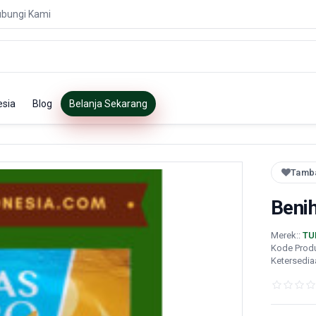
bungi Kami
esia
Blog
Belanja Sekarang
Tamba
Benih
Merek::
TU
Kode Prod
Ketersedia