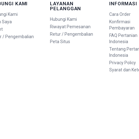
BUNGI KAMI
LAYANAN
INFORMASI
PELANGGAN
ngi Kami
Cara Order
Hubungi Kami
n Saya
Konfirmasi
Riwayat Pemesanan
Pembayaran
et
Retur / Pengembalian
FAQ Pertanian
r / Pengembalian
Peta Situs
Indonesia
Tentang Perta
Indonesia
Privacy Policy
Syarat dan Ke