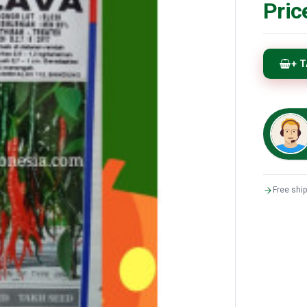
Pric
+ 
Free shi