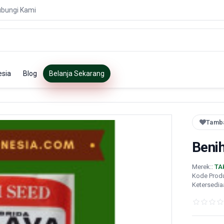
bungi Kami
esia
Blog
Belanja Sekarang
Tamba
Beni
Merek::
TA
Kode Prod
Ketersedia