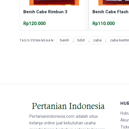
Benih Cabe Rimbun 3
Benih Cabe Flash
Rp120.000
Rp110.000
benih
,
bibit
,
cabe
,
cabe keriti
TAGS/PENANDAAN:
HU
Hubu
Pertanianindonesia.com adalah situs
Aku
belanja online jual kebutuhan usaha
Tick