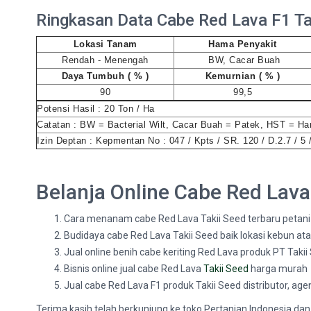
Ringkasan Data Cabe Red Lava F1 Ta
Lokasi Tanam
Hama Penyakit
Rendah - Menengah
BW, Cacar Buah
Daya Tumbuh ( % )
Kemurnian ( % )
90
99,5
Potensi Hasil : 20 Ton / Ha
Catatan : BW = Bacterial Wilt, Cacar Buah = Patek, HST = Ha
Izin Deptan : Kepmentan No : 047 / Kpts / SR. 120 / D.2.7 / 5 
Belanja Online Cabe Red Lava
Cara menanam cabe Red Lava Takii Seed terbaru petani 
Budidaya cabe Red Lava Takii Seed baik lokasi kebun 
Jual online benih cabe keriting Red Lava produk PT Taki
Bisnis online jual cabe Red Lava
Takii Seed
harga murah P
Jual cabe Red Lava F1 produk Takii Seed distributor, age
Terima kasih telah berkunjung ke toko Pertanian Indonesia dan 