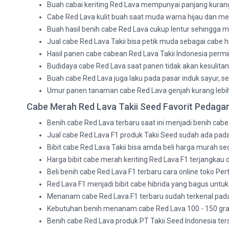
Buah cabai keriting Red Lava mempunyai panjang kurang 
Cabe Red Lava kulit buah saat muda warna hijau dan me
Buah hasil benih cabe Red Lava cukup lentur sehingga
Jual cabe Red Lava Takii bisa petik muda sebagai cabe hi
Hasil panen cabe cabean Red Lava Takii Indonesia permin
Budidaya cabe Red Lava saat panen tidak akan kesulitan
Buah cabe Red Lava juga laku pada pasar induk sayur, 
Umur panen tanaman cabe Red Lava genjah kurang lebih 8
Cabe Merah Red Lava Takii Seed Favorit Pedag
Benih cabe Red Lava terbaru saat ini menjadi benih cabe 
Jual cabe Red Lava F1 produk Takii Seed sudah ada pad
Bibit cabe Red Lava Takii bisa amda beli harga murah sec
Harga bibit cabe merah keriting Red Lava F1 terjangkau d
Beli benih cabe Red Lava F1 terbaru cara online toko Pert
Red Lava F1 menjadi bibit cabe hibrida yang bagus unt
Menanam cabe Red Lava F1 terbaru sudah terkenal pada
Kebutuhan benih menanam cabe Red Lava 100 - 150 gra
Benih cabe Red Lava produk PT Takii Seed Indonesia t