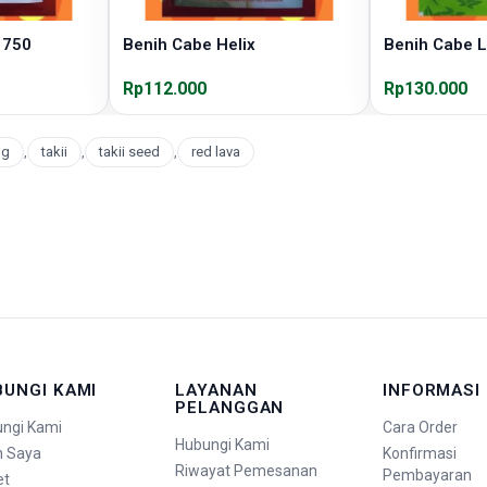
 750
Benih Cabe Helix
Benih Cabe 
Rp112.000
Rp130.000
ng
,
takii
,
takii seed
,
red lava
BUNGI KAMI
LAYANAN
INFORMASI
PELANGGAN
ngi Kami
Cara Order
Hubungi Kami
n Saya
Konfirmasi
Riwayat Pemesanan
Pembayaran
et