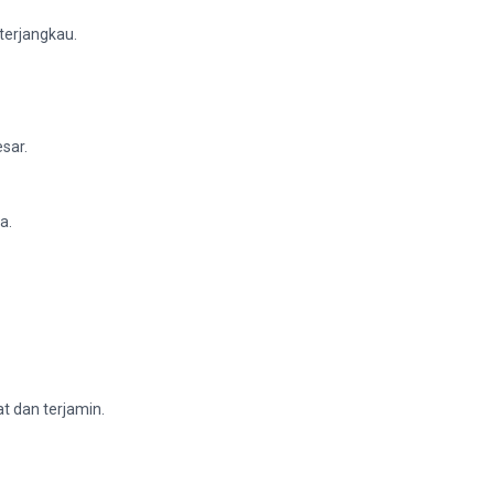
erjangkau.
sar.
a.
t dan terjamin.