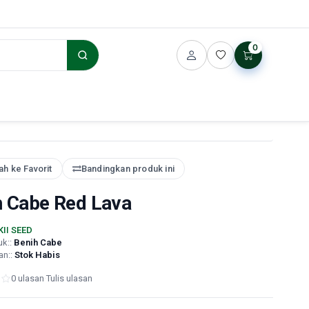
0
h ke Favorit
Bandingkan produk ini
h Cabe Red Lava
KII SEED
uk::
Benih Cabe
an::
Stok Habis
0 ulasan
·
Tulis ulasan