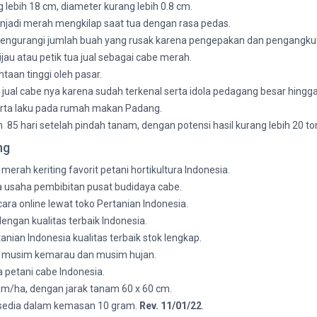
lebih 18 cm, diameter kurang lebih 0.8 cm.
njadi merah mengkilap saat tua dengan rasa pedas.
 mengurangi jumlah buah yang rusak karena pengepakan dan pengangku
jau atau petik tua jual sebagai cabe merah.
taan tinggi oleh pasar.
 jual cabe nya karena sudah terkenal serta idola pedagang besar hingg
serta laku pada rumah makan Padang.
5 hari setelah pindah tanam, dengan potensi hasil kurang lebih 20 to
ang
merah keriting favorit petani hortikultura Indonesia.
a usaha pembibitan pusat budidaya cabe.
ara online lewat toko Pertanian Indonesia.
engan kualitas terbaik Indonesia.
anian Indonesia kualitas terbaik stok lengkap.
uk musim kemarau dan musim hujan.
 petani cabe Indonesia.
m/ha, dengan jarak tanam 60 x 60 cm.
ersedia dalam kemasan 10 gram.
Rev. 11/01/22
.