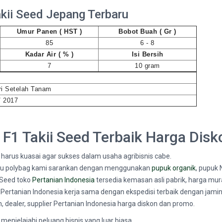
kii Seed Jepang Terbaru
Umur Panen ( HST )
Bobot Buah ( Gr )
85
6 - 8
Kadar Air ( % )
Isi Bersih
7
10 gram
ri Setelah Tanam
/ 2017
 F1 Takii Seed Terbaik Harga Disk
harus kuasai agar sukses dalam usaha agribisnis cabe.
atau polybag kami sarankan dengan menggunakan
pupuk organik
, pupuk
i Seed toko
Pertanian Indonesia
tersedia kemasan asli pabrik, harga mu
ertanian Indonesia kerja sama dengan ekspedisi terbaik dengan jamin
n, dealer, supplier Pertanian Indonesia harga diskon dan promo.
menjelajahi peluang bisnis yang luar biasa.