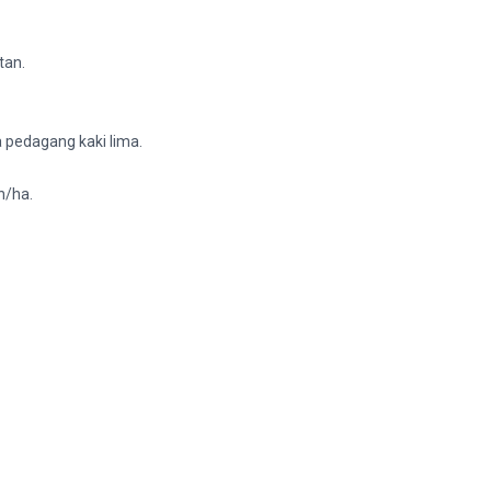
tan.
a pedagang kaki lima.
n/ha.