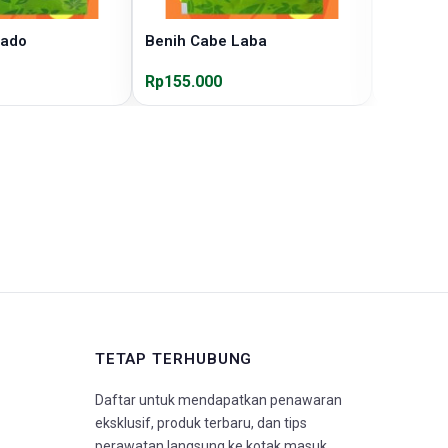
Lado
Benih Cabe Laba
Benih Ca
Merah
Rp155.000
Rp155.0
TETAP TERHUBUNG
Daftar untuk mendapatkan penawaran
eksklusif, produk terbaru, dan tips
perawatan langsung ke kotak masuk