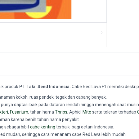
baik produk
PT Takii Seed Indonesia.
Cabe Red Lava F1 memiliki deskrips
 tanaman kokoh, ruas pendek, tegak dan cabang banyak.
 punya daptasi baik pada dataran rendah hingga menengah saat musi
kteri
,
Fusarium
, tahan hama
Thrips
, Aphid,
Mite
serta toleran terhadap
 aman karena benih tahan hama penyakit.
g sebagai bibit
cabe keriting
terbaik bagi oetani Indonesia.
eed mudah, sehingga cara menanam cabe Red Lava lebih mudah.