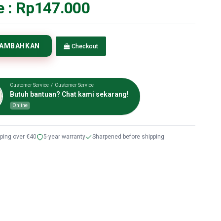
e :
Rp147.000
TAMBAHKAN
Checkout
Customer Service / Customer Service
Butuh bantuan? Chat kami sekarang!
Online
pping over €40
5-year warranty
Sharpened before shipping