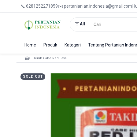
📞 6281252271859
✉️ pertanianian.indonesia@gmail.com
Hu
All
Home
Produk
Kategori
Tentang Pertanian Indon
Benih Cabe Red Lava
SOLD OUT