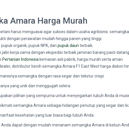
gka Amara Harga Murah
petani harus menguasai agar sukses dalam usaha agribisnis semangka
kti dengan perawatan mudah hingga panen yang tinggi.
upuk organik, pupuk NPK, dan
pupuk daun
terbaik.
 jalin kerja sama dengan ekspedisi terbaik jaminan barang pasti datang
ne
Pertanian Indonesia
kemasan asli pabrik, harga murah serta aman.
 dealer, distributor benih semangka Amara F1 East West harga diskon h
nisnya semangka dengan rasa segar dan tekstur crispi.
rasanya yang unik dan menggugah selera.
upakan pilihan yang sempurna untuk menyegarkan tubuh Anda di musi
nikmati semangka Amara sebagai hidangan penutup yang segar dan le
manfaat kesehatan yang luar biasa bagi tubuh Anda.
 Anda dapat dengan mudah menanam semangka Amara di kebun Anda 