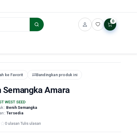
0
h ke Favorit
Bandingkan produk ini
h Semangka Amara
ST WEST SEED
uk::
Benih Semangka
an::
Tersedia
0 ulasan
·
Tulis ulasan