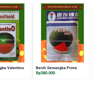
gka Valentino
Benih Semangka Prime
Benih S
Rp380.000
Rp140.0