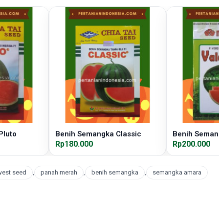
Pluto
Benih Semangka Classic
Benih Seman
Rp180.000
Rp200.000
west seed
,
panah merah
,
benih semangka
,
semangka amara