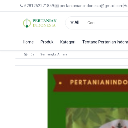
📞 6281252271859
✉️ pertanianian.indonesia@gmail.com
Hu
All
Home
Produk
Kategori
Tentang Pertanian Indon
Benih Semangka Amara