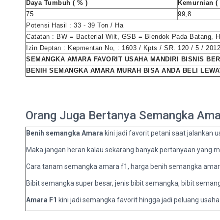
Daya Tumbuh ( % )
Kemurnian ( 
75
99,8
Potensi Hasil : 33 - 39 Ton / Ha
Catatan : BW = Bacterial Wilt, GSB = Blendok Pada Batang, 
Izin Deptan : Kepmentan No, : 1603 / Kpts / SR. 120 / 5 / 201
SEMANGKA AMARA FAVORIT USAHA MANDIRI BISNIS BE
BENIH SEMANGKA AMARA MURAH BISA ANDA BELI LEWA
Orang Juga Bertanya Semangka Am
Benih semangka Amara
kini jadi favorit petani saat jalank
Maka jangan heran kalau sekarang banyak pertanyaan yang mun
Cara tanam semangka amara f1, harga benih semangka amara 
Bibit semangka super besar, jenis bibit semangka, bibit sema
Amara F1
kini jadi semangka favorit hingga jadi peluang usaha