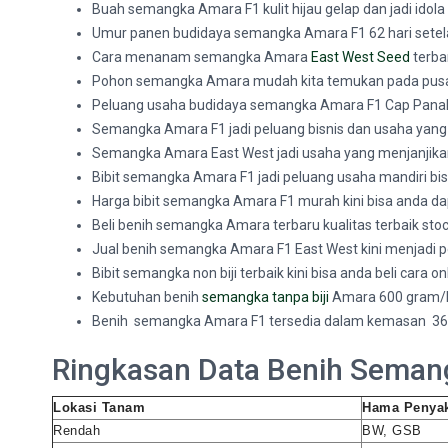
Buah semangka Amara F1 kulit hijau gelap dan jadi ido
Umur panen budidaya semangka Amara F1 62 hari setelah
Cara menanam semangka Amara
East West Seed
terba
Pohon semangka Amara mudah kita temukan pada pus
Peluang usaha budidaya semangka Amara F1 Cap Panah M
Semangka Amara F1 jadi peluang bisnis dan usaha yang 
Semangka Amara East West jadi usaha yang menjanjikan 
Bibit semangka Amara F1 jadi peluang usaha mandiri bi
Harga bibit semangka Amara F1 murah kini bisa anda da
Beli benih semangka Amara terbaru kualitas terbaik sto
Jual benih semangka Amara F1 East West kini menjadi p
Bibit semangka non biji terbaik kini bisa anda beli cara 
Kebutuhan benih
semangka tanpa biji
Amara 600 gram/h
Benih semangka Amara F1 tersedia dalam kemasan 360 
Ringkasan Data Benih Seman
Lokasi Tanam
Hama Penyak
Rendah
BW, GSB