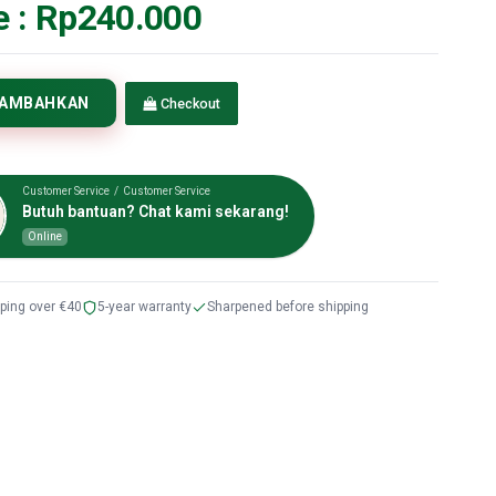
e :
Rp240.000
TAMBAHKAN
Checkout
Customer Service / Customer Service
Butuh bantuan? Chat kami sekarang!
Online
pping over €40
5-year warranty
Sharpened before shipping