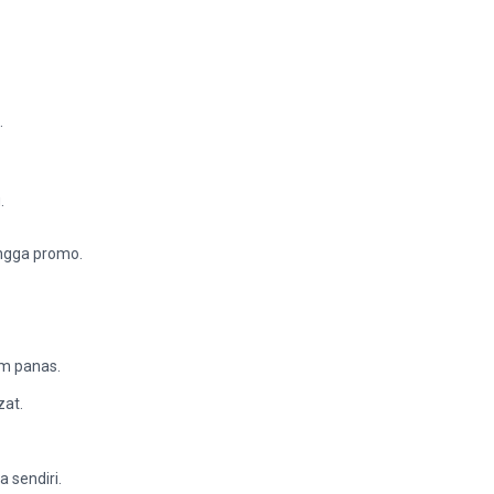
.
.
ingga promo.
m panas.
zat.
sendiri.