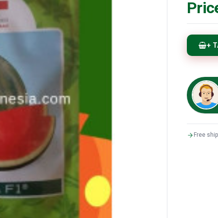
Pric
+ 
Free shi