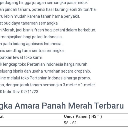
la pedagang hingga juragan semangka pasar induk.
 pindah tanam, potensi hasil kurang lebih 38 ton/ha.
ru lebih mudah karena tahan hama penyakit.
at budidaya tanaman semangka.
erah, jadi bisnis fresh bagi petani dalam berkebun.
menjanjikan bagi petani Indonesia.
pada bidang agribisnis Indonesia.
snis seedling farm sentra semangka.
patkan lewat toko kami.
ck lengkap toko Pertanian Indonesia harga murah.
eluang bisnis dan usaha rumahan secara dropship.
online melalui toko Pertanian Indonesia harga promo.
a, dengan jarak tanam semangka 3 meter x 1 meter.
butir. Rev. 02/11/23.
gka Amara Panah Merah Terbaru
it
Umur Panen ( HST )
58 - 62