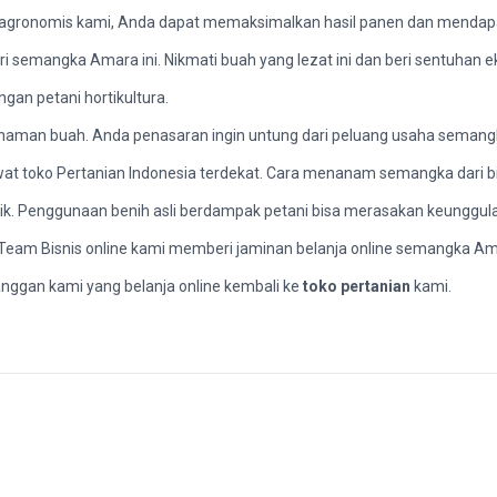
agronomis kami, Anda dapat memaksimalkan hasil panen dan mendapat
semangka Amara ini. Nikmati buah yang lezat ini dan beri sentuhan e
ngan petani hortikultura.
naman buah. Anda penasaran ingin untung dari peluang usaha semangk
wat toko Pertanian Indonesia terdekat. Cara menanam semangka dari bi
abrik. Penggunaan benih asli berdampak petani bisa merasakan keungg
a. Team Bisnis online kami memberi jaminan belanja online semangka A
nggan kami yang belanja online kembali ke
toko pertanian
kami.