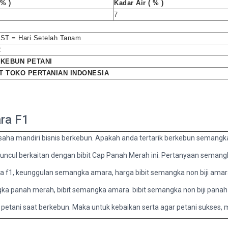
% )
Kadar Air ( % )
7
HST = Hari Setelah Tanam
2
RKEBUN PETANI
T TOKO PERTANIAN INDONESIA
ara F1
an usaha mandiri bisnis berkebun. Apakah anda tertarik berkebun sema
cul berkaitan dengan bibit Cap Panah Merah ini. Pertanyaan semangka
f1, keunggulan semangka amara, harga bibit semangka non biji amara
ngka panah merah, bibit semangka amara. bibit semangka non biji pana
 petani saat berkebun. Maka untuk kebaikan serta agar petani sukses, m