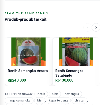
FROM THE SAME FAMILY
Produk-produk terkait
Benih Semangka Amara
Benih Semangka
B
Setabindo
Rp240.000
Rp130.000
R
benih
,
bibit
,
semangka
,
TAGS/PENANDAAN:
harga semangka
,
bisi
,
kapal terbang
,
chia tai
,