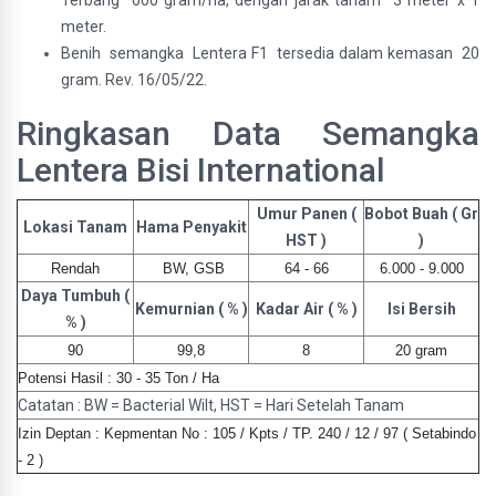
Terbang 600 gram/ha, dengan jarak tanam 3 meter x 1
meter.
Benih semangka Lentera F1 tersedia dalam kemasan 20
gram. Rev. 16/05/22.
Ringkasan Data Semangka
Lentera Bisi International
Umur Panen (
Bobot Buah ( Gr
Lokasi Tanam
Hama Penyakit
HST )
)
Rendah
BW, GSB
64 - 66
6.000 - 9.000
Daya Tumbuh (
Kemurnian ( % )
Kadar Air ( % )
Isi Bersih
% )
90
99,8
8
20 gram
Potensi Hasil : 30 - 35 Ton / Ha
Catatan : BW = Bacterial Wilt, HST = Hari Setelah Tanam
Izin Deptan :
Kepmentan No : 105 / Kpts / TP. 240 / 12 / 97 ( Setabindo
- 2 )