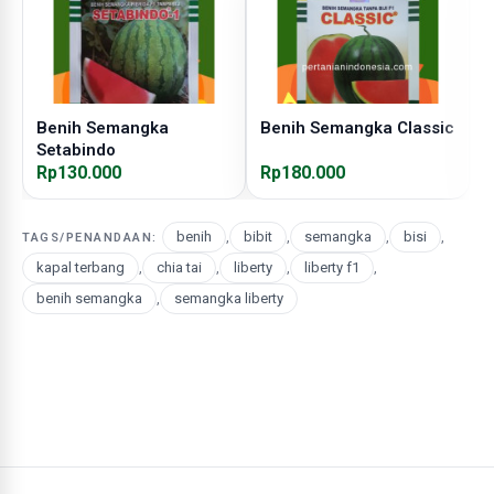
Benih Semangka
Benih Semangka Classic
B
Setabindo
V
Rp130.000
Rp180.000
R
benih
,
bibit
,
semangka
,
bisi
,
TAGS/PENANDAAN:
kapal terbang
,
chia tai
,
liberty
,
liberty f1
,
benih semangka
,
semangka liberty