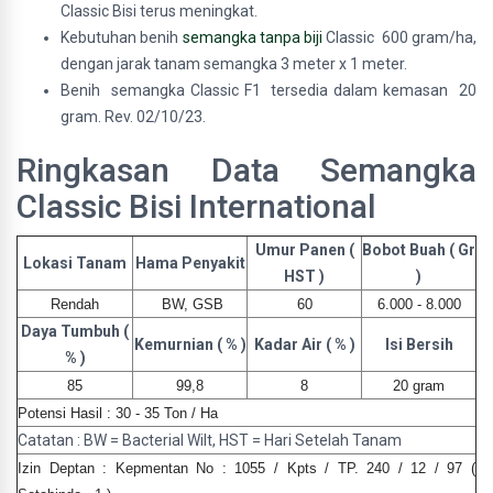
Classic Bisi terus meningkat.
Kebutuhan benih
semangka tanpa biji
Classic 600 gram/ha,
dengan jarak tanam semangka 3 meter x 1 meter.
Benih semangka Classic F1 tersedia dalam kemasan 20
gram. Rev. 02/10/23.
Ringkasan Data Semangka
Classic Bisi International
Umur Panen (
Bobot Buah ( Gr
Lokasi Tanam
Hama Penyakit
HST )
)
Rendah
BW, GSB
60
6.000 - 8.000
Daya Tumbuh (
Kemurnian ( % )
Kadar Air ( % )
Isi Bersih
% )
85
99,8
8
20 gram
Potensi Hasil : 30 - 35 Ton / Ha
Catatan : BW = Bacterial Wilt, HST = Hari Setelah Tanam
Izin Deptan :
Kepmentan No : 1055 / Kpts / TP. 240 / 12 / 97 (