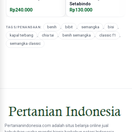
Setabindo
Rp240.000
Rp130.000
R
benih
,
bibit
,
semangka
,
bisi
,
TAGS/PENANDAAN:
kapal terbang
,
chia tai
,
benih semangka
,
classic f1
,
semangka classic
Pertanianindonesia.com adalah situs belanja online jual