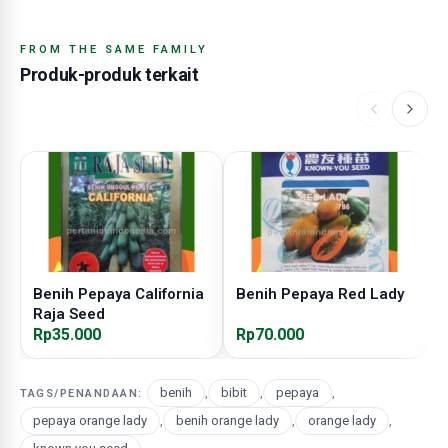
FROM THE SAME FAMILY
Produk-produk terkait
Benih Pepaya California
Benih Pepaya Red Lady
B
Raja Seed
S
Rp35.000
Rp70.000
R
benih
,
bibit
,
pepaya
,
TAGS/PENANDAAN:
pepaya orange lady
,
benih orange lady
,
orange lady
,