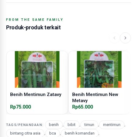
FROM THE SAME FAMILY
Produk-produk terkait
Benih Mentimun Zatavy
Benih Mentimun New
B
Metavy
Rp75.000
Rp65.000
R
benih
,
bibit
,
timun
,
mentimun
,
TAGS/PENANDAAN:
bintang citra asia
,
bca
,
benih komandan
,