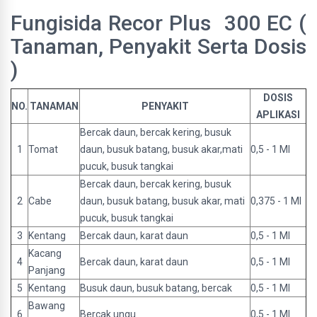
Fungisida Recor Plus 300 EC (
Tanaman, Penyakit Serta Dosis
)
DOSIS
NO.
TANAMAN
PENYAKIT
APLIKASI
Bercak daun, bercak kering, busuk
1
Tomat
daun, busuk batang, busuk akar,mati
0,5 - 1 Ml
pucuk, busuk tangkai
Bercak daun, bercak kering, busuk
2
Cabe
daun, busuk batang, busuk akar, mati
0,375 - 1 Ml
pucuk, busuk tangkai
3
Kentang
Bercak daun, karat daun
0,5 - 1 Ml
Kacang
4
Bercak daun, karat daun
0,5 - 1 Ml
Panjang
5
Kentang
Busuk daun, busuk batang, bercak
0,5 - 1 Ml
Bawang
6
Bercak ungu
0,5 - 1 Ml