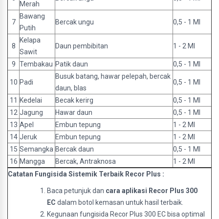
Merah
Bawang
7
Bercak ungu
0,5 - 1 Ml
Putih
Kelapa
8
Daun pembibitan
1 - 2 Ml
Sawit
9
Tembakau
Patik daun
0,5 - 1 Ml
Busuk batang, hawar pelepah, bercak
10
Padi
0,5 - 1 Ml
daun, blas
11
Kedelai
Becak kerirg
0,5 - 1 Ml
12
Jagung
Hawar daun
0,5 - 1 Ml
13
Apel
Embun tepung
1 - 2 Ml
14
Jeruk
Embun tepung
1 - 2 Ml
15
Semangka
Bercak daun
0,5 - 1 Ml
16
Mangga
Bercak, Antraknosa
1 - 2 Ml
Catatan Fungisida Sistemik Terbaik Recor Plus :
Baca petunjuk dan
cara aplikasi Recor Plus 300
EC
dalam botol kemasan untuk hasil terbaik.
Kegunaan fungisida Recor Plus 300 EC bisa optimal