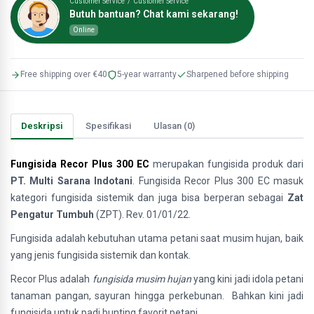
Customer Service / Customer Service
Butuh bantuan? Chat kami sekarang!
Online
Free shipping over €40
5-year warranty
Sharpened before shipping
Deskripsi
Spesifikasi
Ulasan (0)
Fungisida Recor Plus 300 EC
merupakan fungisida produk dari
PT. Multi Sarana Indotani
. Fungisida Recor Plus 300 EC masuk
kategori fungisida sistemik dan juga bisa berperan sebagai
Zat
Pengatur Tumbuh
(ZPT). Rev. 01/01/22.
Fungisida adalah kebutuhan utama petani saat musim hujan, baik
yang jenis fungisida sistemik dan kontak.
Recor Plus adalah
fungisida musim hujan
yang kini jadi idola petani
tanaman pangan, sayuran hingga perkebunan. Bahkan kini jadi
fungisida untuk padi bunting favorit petani.