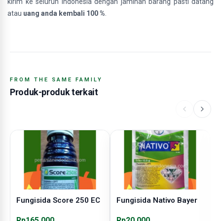
kirim ke seluruh Indonesia dengan jaminan barang pasti datang
atau
uang anda kembali 100 %
.
FROM THE SAME FAMILY
Produk-produk terkait
Fungisida Score 250 EC
Fungisida Nativo Bayer
F
Rp165.000
Rp20.000
R