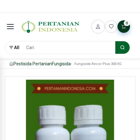
0
All
Pestisida Pertanian
Fungisida
Fungisida Recor Plus 300 EC