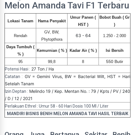
Melon Amanda Tavi F1 Terbaru
Umur Panen (
Bobot Buah ( Gr
Lokasi Tanam
Hama Penyakit
HST )
)
GV, BW,
63 - 64
Rendah
1.250 - 2.000
Phytopthora
Daya Tumbuh (
Kemurnian ( % )
Kadar Air ( % )
Isi Bersih
% )
550 Butir
95
99,8
8
27 Ton / Ha
Potensi Hasi :
GV = Gemini Virus, BW = Bacterial Wilt, HST = Hari
Catatan :
Setelah Tanam
Melindo 19 / Kep. Mentan No. : 79 / Kpts / PV / 240
Izin Deptan :
/ D / 12 / 2021
Perlakuan Ethrel : Umur 58 - 60 Hari Dosis 100 Ml / Liter
MANDIRI BISNIS BENIH MELON AMANDA TAVI HASIL TERBAIK
Orang Juga Bertanya Sekitar Benih