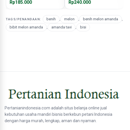
Rp185.000
Rp240.000
R
benih
,
melon
,
benih melon amanda
,
TAGS/PENANDAAN:
bibit melon amanda
,
amanda tavi
,
bisi
Pertanianindonesia.com adalah situs belanja online jual
kebutuhan usaha mandiri bisnis berkebun petani Indonesia
dengan harga murah, lengkap, aman dan nyaman.