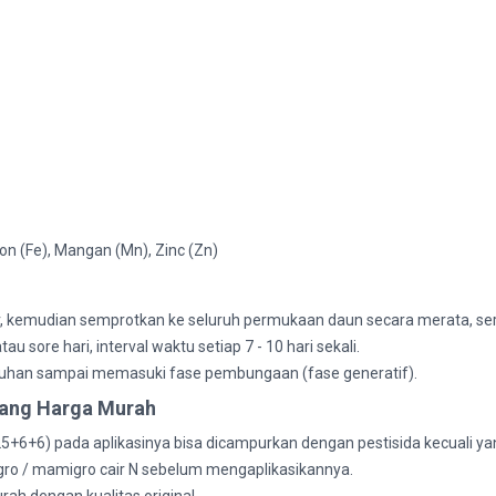
on (Fe), Mangan (Mn), Zinc (Zn)
ir, kemudian semprotkan ke seluruh permukaan daun secara merata, ser
sore hari, interval waktu setiap 7 - 10 hari sekali.
han sampai memasuki fase pembungaan (fase generatif).
rbang Harga Murah
+6) pada aplikasinya bisa dicampurkan dengan pestisida kecuali yang 
o / mamigro cair N sebelum mengaplikasikannya.