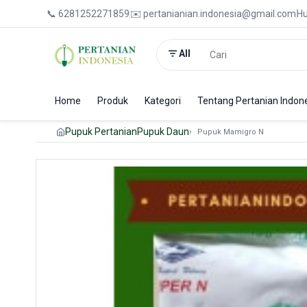
📞 6281252271859
✉️ pertanianian.indonesia@gmail.com
Hu
All
Home
Produk
Kategori
Tentang Pertanian Indon
Pupuk Pertanian
Pupuk Daun
Pupuk Mamigro N