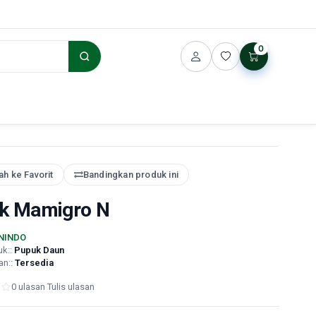
0
h ke Favorit
Bandingkan produk ini
k Mamigro N
NINDO
uk::
Pupuk Daun
an::
Tersedia
0 ulasan
·
Tulis ulasan