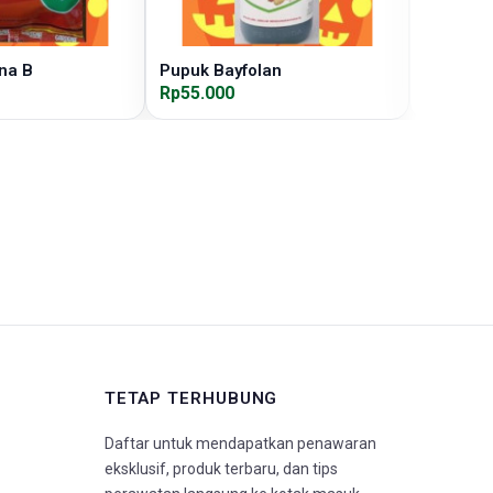
na B
Pupuk Bayfolan
Pupuk B
Rp55.000
Rp10.00
TETAP TERHUBUNG
Daftar untuk mendapatkan penawaran
eksklusif, produk terbaru, dan tips