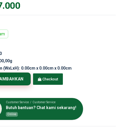
7.000
ram
0
00,00g
n (WxLxH):
0.00cm x 0.00cm x 0.00cm
TAMBAHKAN
Checkout
Customer Service / Customer Service
Butuh bantuan? Chat kami sekarang!
Online