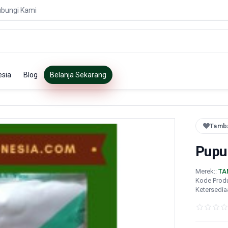
bungi Kami
esia
Blog
Belanja Sekarang
Tamba
Pupu
Merek::
TA
Kode Prod
Ketersedia