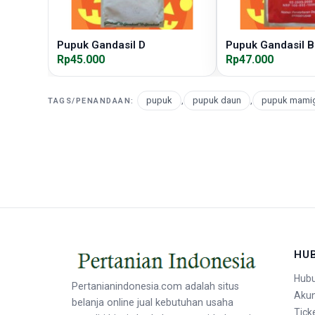
Pupuk Gandasil D
Pupuk Gandasil B
Rp45.000
Rp47.000
pupuk
,
pupuk daun
,
pupuk mamig
TAGS/PENANDAAN:
HU
Hubu
Pertanianindonesia.com adalah situs
Aku
belanja online jual kebutuhan usaha
Tick