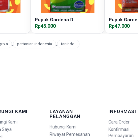
Pupuk Gardena D
Pupuk Garde
Rp45.000
Rp47.000
ro n
,
pertanian indonesia
,
tanindo.
BUNGI KAMI
LAYANAN
INFORMASI
PELANGGAN
ngi Kami
Cara Order
Hubungi Kami
n Saya
Konfirmasi
Riwayat Pemesanan
Pembayaran
et