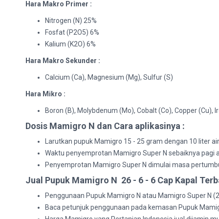
Hara Makro Primer :
Nitrogen (N) 25%
Fosfat (P2O5) 6%
Kalium (K2O) 6%
Hara Makro Sekunder :
Calcium (Ca), Magnesium (Mg), Sulfur (S)
Hara Mikro :
Boron (B), Molybdenum (Mo), Cobalt (Co), Copper (Cu), Ir
Dosis Mamigro N dan Cara aplikasinya :
Larutkan pupuk Mamigro 15 - 25 gram dengan 10 liter a
Waktu penyemprotan Mamigro Super N sebaiknya pagi atau 
Penyemprotan Mamigro Super N dimulai masa pertumbu
Jual Pupuk Mamigro N 26 - 6 - 6 Cap Kapal Te
Penggunaan Pupuk Mamigro N atau Mamigro Super N (25+6
Baca petunjuk penggunaan pada kemasan Pupuk Mamigr