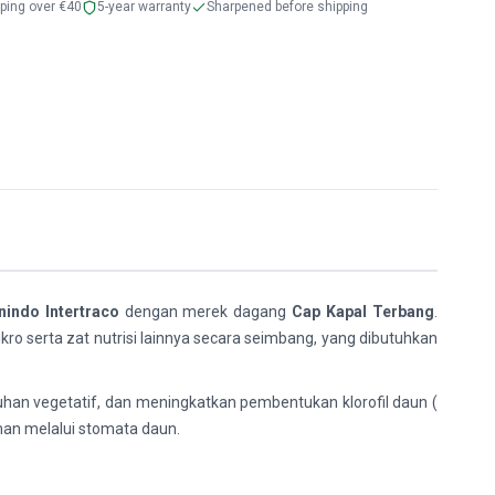
pping over €40
5-year warranty
Sharpened before shipping
nindo Intertraco
dengan merek dagang
Cap Kapal Terbang
.
o serta zat nutrisi lainnya secara seimbang, yang dibutuhkan
n vegetatif, dan meningkatkan pembentukan klorofil daun (
man melalui stomata daun.