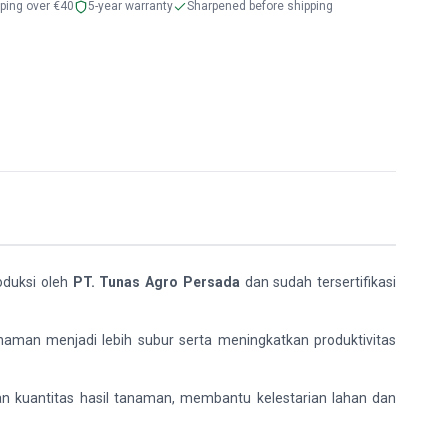
pping over €40
5-year warranty
Sharpened before shipping
oduksi oleh
PT. Tunas Agro Persada
dan sudah tersertifikasi
man menjadi lebih subur serta meningkatkan produktivitas
n kuantitas hasil tanaman, membantu kelestarian lahan dan