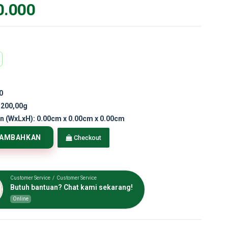
0.000
0
.200,00g
n (WxLxH):
0.00cm x 0.00cm x 0.00cm
TAMBAHKAN
Checkout
Customer Service / Customer Service
Butuh bantuan? Chat kami sekarang!
Online