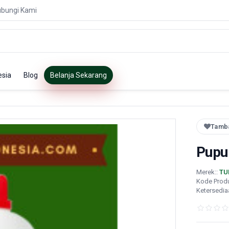
bungi Kami
esia
Blog
Belanja Sekarang
Tamba
Pupu
Merek::
TU
Kode Prod
Ketersedia