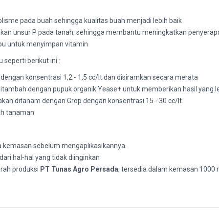
me pada buah sehingga kualitas buah menjadi lebih baik
n unsur P pada tanah, sehingga membantu meningkatkan penyerapan
pu untuk menyimpan vitamin
 seperti berikut ini :
dengan konsentrasi 1,2 - 1,5 cc/lt dan disiramkan secara merata
 ditambah dengan pupuk organik Yease+ untuk memberikan hasil yang le
kan ditanam dengan Grop dengan konsentrasi 15 - 30 cc/lt
nih tanaman
a kemasan sebelum mengaplikasikannya.
ri hal-hal yang tidak diinginkan
rah produksi
PT Tunas Agro Persada
, tersedia dalam kemasan 1000 