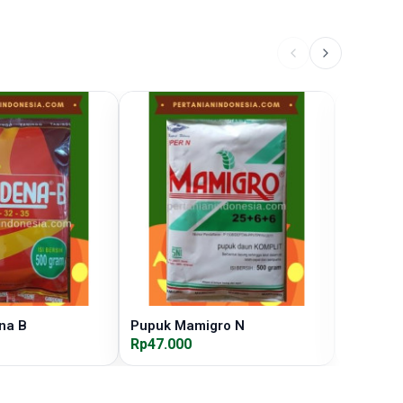
na B
Pupuk Mamigro N
Pupuk B
Rp47.000
Rp55.00