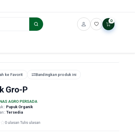
0
h ke Favorit
Bandingkan produk ini
k Gro-P
NAS AGRO PERSADA
uk::
Pupuk Organik
an::
Tersedia
0 ulasan
·
Tulis ulasan