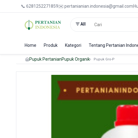
📞 6281252271859
✉️ pertanianian.indonesia@gmail.com
Hu
All
Home
Produk
Kategori
Tentang Pertanian Indon
Pupuk Pertanian
Pupuk Organik
Pupuk Gro-P