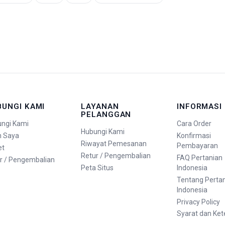
BUNGI KAMI
LAYANAN
INFORMASI
PELANGGAN
ngi Kami
Cara Order
Hubungi Kami
n Saya
Konfirmasi
Riwayat Pemesanan
Pembayaran
et
Retur / Pengembalian
FAQ Pertanian
r / Pengembalian
Peta Situs
Indonesia
Tentang Perta
Indonesia
Privacy Policy
Syarat dan Ke