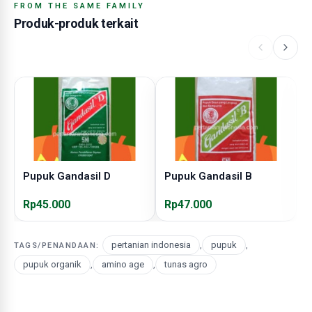
FROM THE SAME FAMILY
Produk-produk terkait
Pupuk Gandasil D
Pupuk Gandasil B
P
Rp45.000
Rp47.000
R
pertanian indonesia
,
pupuk
,
TAGS/PENANDAAN:
pupuk organik
,
amino age
,
tunas agro