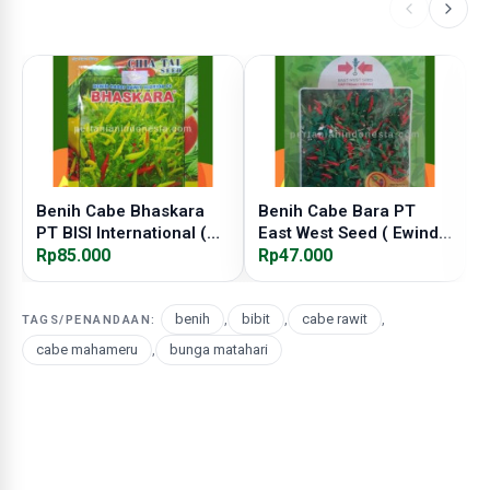
Benih Cabe Bhaskara
Benih Cabe Bara PT
B
PT BISI International (
East West Seed ( Ewindo
P
BISI )
Rp85.000
)
Rp47.000
M
R
benih
,
bibit
,
cabe rawit
,
TAGS/PENANDAAN:
cabe mahameru
,
bunga matahari