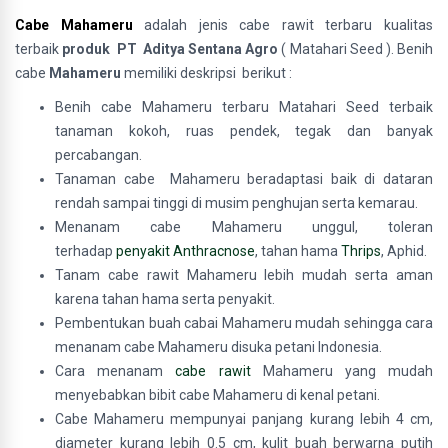
Cabe Mahameru
adalah jenis cabe rawit terbaru kualitas
terbaik
produk
PT Aditya Sentana Agro
( Matahari Seed ). Benih
cabe
Mahameru
memiliki deskripsi berikut :
Benih cabe Mahameru terbaru Matahari Seed terbaik
tanaman kokoh, ruas pendek, tegak dan banyak
percabangan.
Tanaman cabe Mahameru beradaptasi baik di dataran
rendah sampai tinggi di musim penghujan serta kemarau.
Menanam cabe Mahameru unggul, toleran
terhadap
penyakit Anthracnose
, tahan hama
Thrips
, Aphid.
Tanam cabe rawit Mahameru lebih mudah serta aman
karena tahan hama serta penyakit.
Pembentukan buah cabai Mahameru mudah sehingga cara
menanam cabe Mahameru disuka petani Indonesia.
Cara menanam
cabe rawit
Mahameru yang mudah
menyebabkan bibit cabe Mahameru di kenal petani.
Cabe Mahameru mempunyai panjang kurang lebih 4 cm,
diameter kurang lebih 0.5 cm, kulit buah berwarna putih