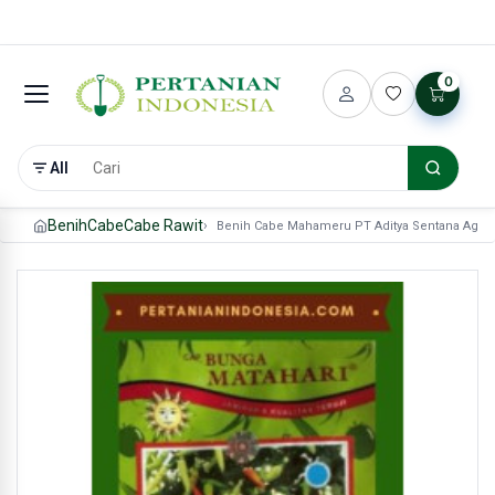
0
All
Benih
Cabe
Cabe Rawit
Benih Cabe Mahameru PT Aditya Sentana Agro