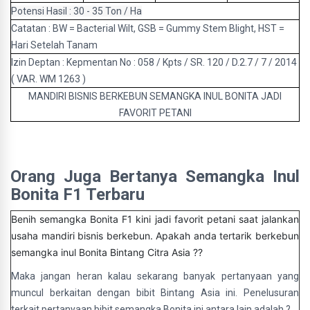
Potensi Hasil : 30 - 35 Ton / Ha
Catatan : BW = Bacterial Wilt, GSB = Gummy Stem Blight, HST =
Hari Setelah Tanam
Izin Deptan : Kepmentan No : 058 / Kpts / SR. 120 / D.2.7 / 7 / 2014
( VAR. WM 1263 )
MANDIRI BISNIS BERKEBUN SEMANGKA INUL BONITA JADI
FAVORIT PETANI
Orang Juga Bertanya Semangka Inul
Bonita F1 Terbaru
Benih semangka Bonita F1 kini jadi favorit petani saat jalankan
usaha mandiri bisnis berkebun. Apakah anda tertarik berkebun
semangka inul Bonita Bintang Citra Asia ??
Maka jangan heran kalau sekarang banyak pertanyaan yang
muncul berkaitan dengan bibit Bintang Asia ini. Penelusuran
terkait pertanyaan bibit semangka Bonita ini antara lain adalah ?