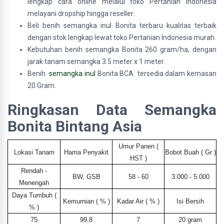
lengkap cara online melalui toko Pertanian Indonesia
melayani dropship hingga reseller.
Beli benih semangka inul Bonita terbaru kualitas terbaik
dengan stok lengkap lewat toko Pertanian Indonesia murah.
Kebutuhan benih semangka Bonita 260 gram/ha, dengan
jarak tanam semangka 3.5 meter x 1 meter.
Benih
semangka inul
Bonita BCA tersedia dalam kemasan
20 Gram.
Ringkasan Data Semangka
Bonita Bintang Asia
Umur Panen (
Lokasi Tanam
Hama Penyakit
Bobot Buah ( Gr )
HST )
Rendah -
BW, GSB
58 - 60
3.000 - 5.000
Menengah
Daya Tumbuh (
Kemurnian ( % )
Kadar Air ( % )
Isi Bersih
% )
75
99,8
7
20 gram