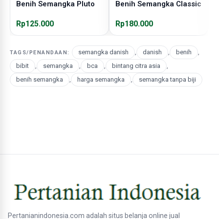
Benih Semangka Pluto
Benih Semangka Classic
B
Rp125.000
Rp180.000
R
semangka danish
,
danish
,
benih
,
TAGS/PENANDAAN:
bibit
,
semangka
,
bca
,
bintang citra asia
,
benih semangka
,
harga semangka
,
semangka tanpa biji
Pertanianindonesia.com adalah situs belanja online jual