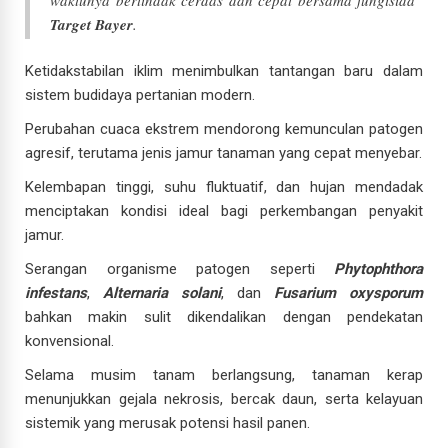
waktunya bertindak cerdas dan cepat bersama fungisida
Target Bayer
.
Ketidakstabilan iklim menimbulkan tantangan baru dalam
sistem budidaya pertanian modern.
Perubahan cuaca ekstrem mendorong kemunculan patogen
agresif, terutama jenis jamur tanaman yang cepat menyebar.
Kelembapan tinggi, suhu fluktuatif, dan hujan mendadak
menciptakan kondisi ideal bagi perkembangan penyakit
jamur.
Serangan organisme patogen seperti
Phytophthora
infestans
,
Alternaria solani
, dan
Fusarium oxysporum
bahkan makin sulit dikendalikan dengan pendekatan
konvensional.
Selama musim tanam berlangsung, tanaman kerap
menunjukkan gejala nekrosis, bercak daun, serta kelayuan
sistemik yang merusak potensi hasil panen.