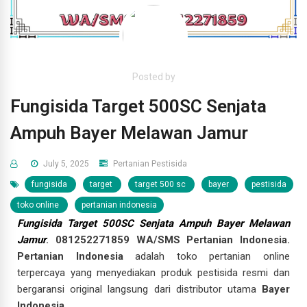
Posted by
Fungisida Target 500SC Senjata
Ampuh Bayer Melawan Jamur
July 5, 2025
Pertanian
Pestisida
fungisida
target
target 500 sc
bayer
pestisida
toko online
pertanian indonesia
Fungisida Target 500SC Senjata Ampuh Bayer Melawan
Jamur
. 081252271859 WA/SMS Pertanian Indonesia.
Pertanian Indonesia
adalah toko pertanian online
terpercaya yang menyediakan produk pestisida resmi dan
bergaransi original langsung dari distributor utama
Bayer
Indonesia
.