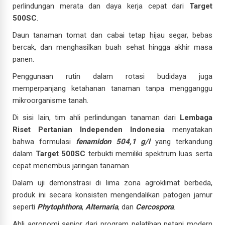
perlindungan merata dan daya kerja cepat dari
Target
500SC
.
Daun tanaman tomat dan cabai tetap hijau segar, bebas
bercak, dan menghasilkan buah sehat hingga akhir masa
panen.
Penggunaan rutin dalam rotasi budidaya juga
memperpanjang ketahanan tanaman tanpa mengganggu
mikroorganisme tanah.
Di sisi lain, tim ahli perlindungan tanaman dari
Lembaga
Riset Pertanian Independen Indonesia
menyatakan
bahwa formulasi
fenamidon 504,1 g/l
yang terkandung
dalam
Target 500SC
terbukti memiliki spektrum luas serta
cepat menembus jaringan tanaman.
Dalam uji demonstrasi di lima zona agroklimat berbeda,
produk ini secara konsisten mengendalikan patogen jamur
seperti
Phytophthora
,
Alternaria
, dan
Cercospora
.
Ahli agronomi senior dari program pelatihan petani modern