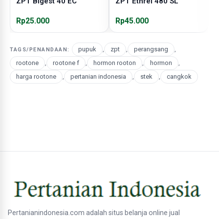
ZPT Bigest 40 EC
ZPT Ethrel 480 SL
Z
Rp25.000
Rp45.000
R
pupuk
,
zpt
,
perangsang
,
TAGS/PENANDAAN:
rootone
,
rootone f
,
hormon rooton
,
hormon
,
harga rootone
,
pertanian indonesia
,
stek
,
cangkok
Pertanianindonesia.com adalah situs belanja online jual