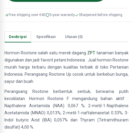
Free shipping over €40
5-year warranty
Sharpened before shipping
Deskripsi
Spesifikasi
Ulasan (0)
Hormon Rootone salah satu merek dagang
ZPT
tanaman banyak
digunakan dan jadi favorit petani Indonesia. Jual hormon Rootone
murah harga terbaru dengan kualitas terbaik di toko Pertanian
Indonesia. Perangsang Rootone Up cocok untuk berkebun bunga,
sayur dan buah.
Perangsang Rootone berbentuk serbuk, berwarna putih
kecoklatan. Hormon Rootone F mengandung bahan aktif :
Napthalene Acetamida (NAA) 0,067 %; 2-metil-1-Napthalene
Acetatamida (MNAD) 0,013%; 2-metil-1-naftalenasetat 0.33%; 3-
Indol butyric Acid (IBA) 0,057% dan Thyram (Tetramithiuram
disulfat) 4,00 %.