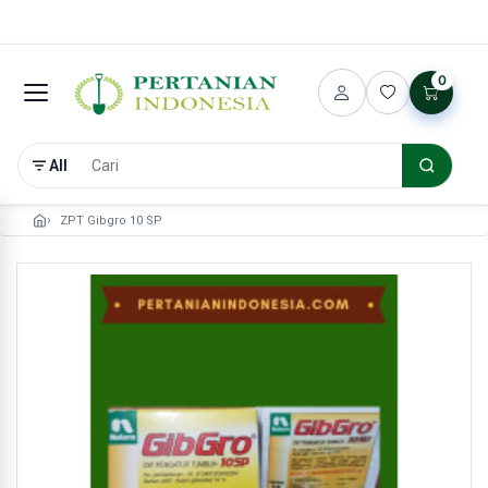
0
All
ZPT Gibgro 10 SP