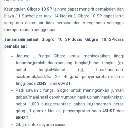
Keunggulan
Gibgro 10 SP
lainnya dapat mengirit pemakaian dan
biaya ( 1 Sachet per tanki 14 liter air ), Gibgro 10 SP dapat larut
sempurna dalam air tidak berbusa dan mengendap sehingga
mempermudah penggunaan.
Tanaman|manfaat Gibgro 10 SP|dosis Gibgro 10 SP|cara
pemakaian :
Jagung ; fungsi Gibgro untuk meningkatkan tinggi
tanaman,jumlah daun,panjang tongkol,bobot tongkol (g),
bobot tongkol+klobot (g), hasil/tanaman,
hasil/petak,hasil/ha ; 20 - 40 g/ha ; penyemprotan volume
tinggi pada
20HST
dan
60HST
.
Padi sawah ; fungsi Gibgro untuk meningkatkan jumlah
gabah/malai,hasil gabah/rumpun,hasil ubinan, hasil/hektar,
bobot 1.000 butir,persentase gabah isi,rendemen beras
giling ; 1 gram / liter air, penyemprotan pada
45HST
dan
65HST
.
Gibgro untuk sayuran caisim