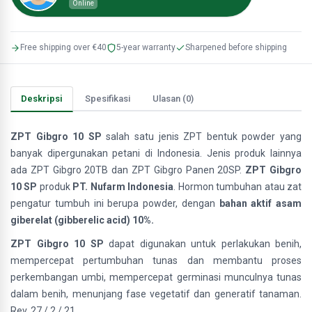
Online
Free shipping over €40
5-year warranty
Sharpened before shipping
Deskripsi
Spesifikasi
Ulasan (0)
ZPT Gibgro 10 SP
salah satu jenis ZPT bentuk powder yang
banyak dipergunakan petani di Indonesia. Jenis produk lainnya
ada ZPT Gibgro 20TB dan ZPT Gibgro Panen 20SP.
ZPT Gibgro
10 SP
produk
PT. Nufarm Indonesia
. Hormon tumbuhan atau zat
pengatur tumbuh ini berupa powder, dengan
bahan aktif asam
giberelat (gibberelic acid) 10%.
ZPT Gibgro 10 SP
dapat digunakan untuk perlakukan benih,
mempercepat pertumbuhan tunas dan membantu proses
perkembangan umbi, mempercepat germinasi munculnya tunas
dalam benih, menunjang fase vegetatif dan generatif tanaman.
Rev. 27 / 2 / 21.