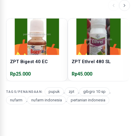
ZPT Bigest 40 EC
ZPT Ethrel 480 SL
Z
Rp25.000
Rp45.000
R
pupuk
,
zpt
,
gibgro 10 sp
,
TAGS/PENANDAAN:
nufarm
,
nufarm indonesia
,
pertanian indonesia