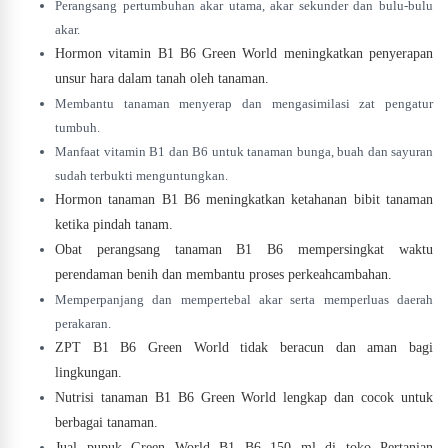
Perangsang pertumbuhan akar utama, akar sekunder dan bulu-bulu
akar.
Hormon vitamin B1 B6 Green World meningkatkan penyerapan
unsur hara dalam tanah oleh tanaman.
Membantu tanaman menyerap dan mengasimilasi zat pengatur
tumbuh.
Manfaat vitamin B1 dan B6 untuk tanaman bunga, buah dan sayuran
sudah terbukti menguntungkan.
Hormon tanaman B1 B6 meningkatkan ketahanan bibit tanaman
ketika pindah tanam.
Obat perangsang tanaman B1 B6 mempersingkat waktu
perendaman benih dan membantu proses perkeahcambahan.
Memperpanjang dan mempertebal akar serta memperluas daerah
perakaran.
ZPT B1 B6 Green World
tidak beracun dan aman bagi
lingkungan.
Nutrisi tanaman B1 B6 Green World lengkap dan cocok untuk
berbagai tanaman.
Jual pupuk Green World B1 B6 150 ml di toko Pertanian