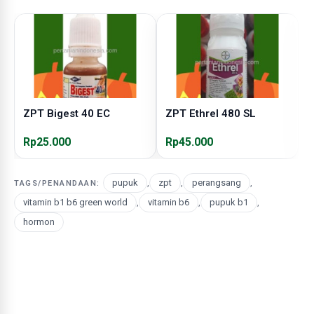
ZPT Bigest 40 EC
ZPT Ethrel 480 SL
Z
Rp25.000
Rp45.000
R
pupuk
,
zpt
,
perangsang
,
TAGS/PENANDAAN:
vitamin b1 b6 green world
,
vitamin b6
,
pupuk b1
,
hormon