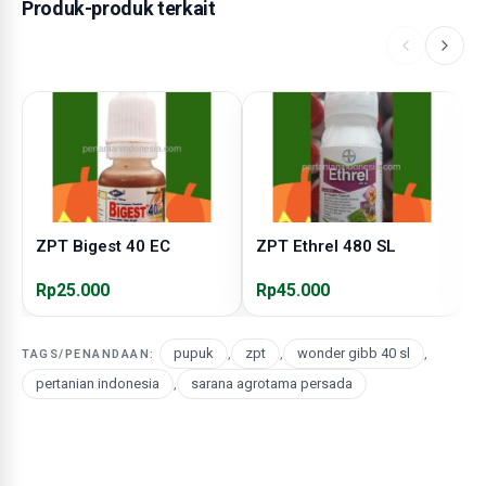
Produk-produk terkait
ZPT Bigest 40 EC
ZPT Ethrel 480 SL
Z
Rp25.000
Rp45.000
R
pupuk
,
zpt
,
wonder gibb 40 sl
,
TAGS/PENANDAAN:
pertanian indonesia
,
sarana agrotama persada