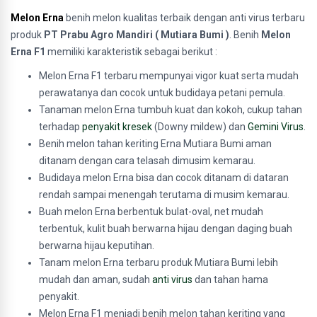
Melon Erna
benih melon kualitas terbaik dengan anti virus terbaru
produk
PT Prabu Agro Mandiri ( Mutiara Bumi )
. Benih
Melon
Erna F1
memiliki karakteristik sebagai berikut :
Melon Erna F1 terbaru mempunyai vigor kuat serta mudah
perawatanya dan cocok untuk budidaya petani pemula.
Tanaman melon Erna tumbuh kuat dan kokoh, cukup tahan
terhadap
penyakit kresek
(Downy mildew) dan
Gemini Virus
.
Benih melon tahan keriting Erna Mutiara Bumi aman
ditanam dengan cara telasah dimusim kemarau.
Budidaya melon Erna bisa dan cocok ditanam di dataran
rendah sampai menengah terutama di musim kemarau.
Buah melon Erna berbentuk bulat-oval, net mudah
terbentuk, kulit buah berwarna hijau dengan daging buah
berwarna hijau keputihan.
Tanam melon Erna terbaru produk Mutiara Bumi lebih
mudah dan aman, sudah
anti virus
dan tahan hama
penyakit.
Melon Erna F1 menjadi benih melon tahan keriting yang