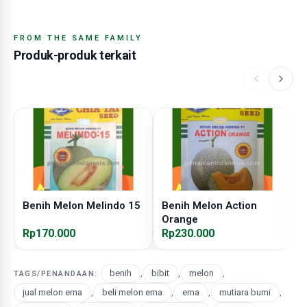
FROM THE SAME FAMILY
Produk-produk terkait
Benih Melon Melindo 15
Benih Melon Action
B
Orange
4
Rp170.000
Rp230.000
R
benih
,
bibit
,
melon
,
TAGS/PENANDAAN:
jual melon erna
,
beli melon erna
,
erna
,
mutiara bumi
,