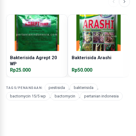
Bakterisida Agrept 20
Bakterisida Arashi
F
WP
Rp25.000
Rp50.000
R
pestisida
,
bakterisida
,
TAGS/PENANDAAN:
bactomycin 15/5 wp
,
bactomycin
,
pertanian indonesia