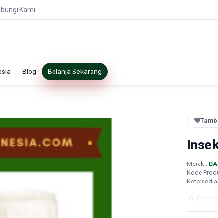
bungi Kami
esia
Blog
Belanja Sekarang
Tamba
Insek
Merek::
BA
Kode Prod
Ketersedia