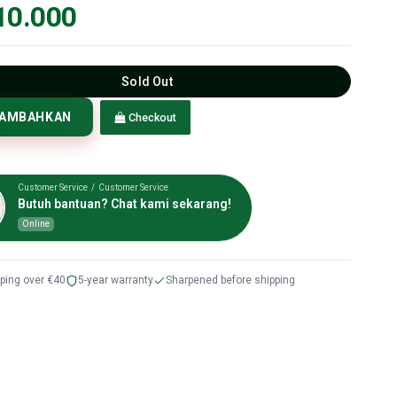
10.000
Sold Out
TAMBAHKAN
Checkout
Customer Service / Customer Service
Butuh bantuan? Chat kami sekarang!
Online
pping over €40
5-year warranty
Sharpened before shipping