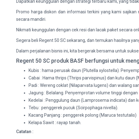
Dapatkan keunggulan dengan strategi terbaru kami, yang tid
Promo harga diskon dan informasi terkini yang kami sajika
secara mandiri.
Nikmati keunggulan dengan cek resi dan lacak paket secara onl
Segera beli Regent 50 SC sekarang, dan temukan hasilnya yang 
Dalam perjalanan bisnis ini, kita bergerak bersama untuk sukse
Regent 50 SC produk BASF berfungsi untuk meng
Kubis : hama perusak daun (Plutella xylostella). Penyemp
Cabai : Hama thrips (Thrips parvispinus) dan kutu daun (
Padi : Wereng coklat (Nilaparvata lugens) dan walang san
Jagung : Belalang. Penyemprotan volume tinggi dengan do
Kedelai : Penggulung daun (Lamprosema indicata) dan kep
Tebu : penggerek pucuk (Scirpophaga nivella).
Kacang Panjang : penggerek polong (Maruca testutalis)
Kelapa Sawit : rayap tanah.
Catatan :