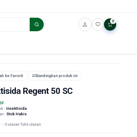
0
h ke Favorit
Bandingkan produk ini
tisida Regent 50 SC
SF
uk::
Insektisida
an::
Stok Habis
0 ulasan
·
Tulis ulasan