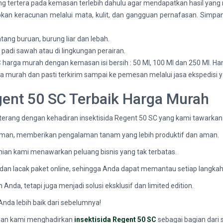
g tertera pada kemasan terlebih dahulu agar mendapatkan hasil yang
n keracunan melalui mata, kulit, dan gangguan pernafasan. Simpan di
tang buruan, burung liar dan lebah.
padi sawah atau di lingkungan perairan.
C
harga murah dengan kemasan isi bersih : 50 Ml, 100 Ml dan 250 Ml. Ha
ga murah dan pasti terkirim sampai ke pemesan melalui jasa ekspedisi 
egent 50 SC Terbaik Harga Murah
 terang dengan kehadiran insektisida Regent 50 SC yang kami tawarka
aman, memberikan pengalaman tanam yang lebih produktif dan aman.
nian kami menawarkan peluang bisnis yang tak terbatas.
 dan lacak paket online, sehingga Anda dapat memantau setiap langkah
da, tetapi juga menjadi solusi eksklusif dan limited edition.
 Anda lebih baik dari sebelumnya!
 dan kami menghadirkan
insektisida Regent 50 SC
sebagai bagian dari 