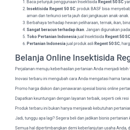
Baca petunjuk penggunaan Insektisida
Regent 50 SC
yan
Insektisida Regent 50 SC
produk BASF bisa menyebabka
aman dan terkunci serta jauh dari jangkauan anak-anak.
Berbahaya terhadap hewan peliharaan, ternak, ikan, bina
Sangat beracun terhadap ikan
. Jangan digunakan pada 
Toko Pertanian Indonesia
jual Insektisida
Regent 50 S
Pertanian Indonesia
jual produk asli
Regent 50 SC
, har
Belanja Online Insektisida R
Perjalanan menuju keberhasilan pertanian Anda menjadi lebih
Inovasi terbaru ini mengubah cara Anda mengatasi hama tan
Promo harga diskon dan penawaran spesial bisnis online perta
Dapatkan keuntungan dengan layanan terbaik, seperti cek resi
Produk terbaru ini bukan hanya menjawab kebutuhan pertanian An
Jadi, tunggu apa lagi? Segera beli dan jadikan bisnis pertanian
Semua hal dipertimbangkan demi keberlanjutan usaha Anda,