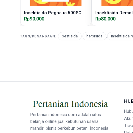
Insektisida Pegasus 500SC
Insektisida Demol
Rp90.000
Rp80.000
pestisida
,
herbisida
,
insektisida r
TAGS/PENANDAAN:
HU
Hubu
Pertanianindonesia.com adalah situs
Aku
belanja online jual kebutuhan usaha
Tick
mandiri bisnis berkebun petani Indonesia
Retu