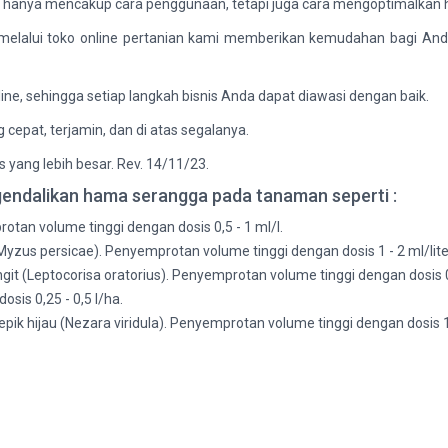
ak hanya mencakup cara penggunaan, tetapi juga cara mengoptimalkan 
n melalui toko online pertanian kami memberikan kemudahan bagi A
ine, sehingga setiap langkah bisnis Anda dapat diawasi dengan baik.
cepat, terjamin, dan di atas segalanya.
s yang lebih besar. Rev. 14/11/23.
endalikan hama serangga pada tanaman seperti :
rotan volume tinggi dengan dosis 0,5 - 1 ml/l.
Myzus persicae). Penyemprotan volume tinggi dengan dosis 1 - 2 ml/lite
git (Leptocorisa oratorius). Penyemprotan volume tinggi dengan dosis 0,
sis 0,25 - 0,5 l/ha.
ik hijau (Nezara viridula). Penyemprotan volume tinggi dengan dosis 1 -