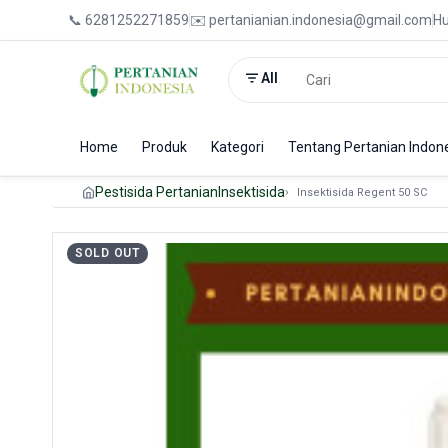
📞 6281252271859
✉️ pertanianian.indonesia@gmail.com
Hu
All
Home
Produk
Kategori
Tentang Pertanian Indon
Pestisida Pertanian
Insektisida
Insektisida Regent 50 SC
SOLD OUT