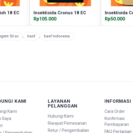
ish 18 EC
Insektisida Cronus 18 EC
Insektisida C
Rp105.000
Rp50.000
egent 50 sc
,
basf
,
basf indonesia
BUNGI KAMI
LAYANAN
INFORMASI
PELANGGAN
ngi Kami
Cara Order
Hubungi Kami
n Saya
Konfirmasi
Riwayat Pemesanan
Pembayaran
et
Retur / Pengembalian
FAQ Pertanian
r / Pengembalian