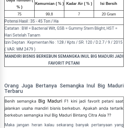
Daya Tumbuh (
Kemurnian ( % )
Kadar Air ( % )
Isi Bersih
% )
75
99,8
7
20 Gram
Potensi Hasil : 35 - 45 Ton / Ha
Catatan : BW = Bacterial Wilt, GSB = Gummy Stem Blight, HST =
Hari Setelah Tanam
Izin Deptan : Kepmentan No : 128 / Kpts / SR. 120 / D.2.7 / 9 / 2015
( VAR. WM 2479 )
MANDIRI BISNIS BERKEBUN SEMANGKA INUL BIG MADURI JADI
FAVORIT PETANI
Orang Juga Bertanya Semangka Inul Big Maduri
Terbaru
Big Maduri
Benih semangka
F1 kini jadi favorit petani saat
jalankan usaha mandiri bisnis berkebun. Apakah anda tertarik
berkebun semangka inul Big Maduri Bintang Citra Asia ??
Maka jangan heran kalau sekarang banyak pertanyaan yang