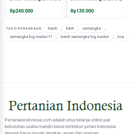
Rp240.000
Rp130.000
R
benih
,
bibit
,
semangka
,
TAGS/PENANDAAN:
semangka big maduri f1
,
benih semangka big maduri
,
bca
Pertanianindonesia.com adalah situs belanja online jual
kebutuhan usaha mandiri bisnis berkebun petani Indonesia
dengan harga murah, lengkap, aman dan nyaman.