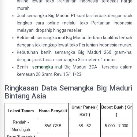
online lewat toko Pertanian Indonesia terdekat harga
murah.
Jual semangka Big Maduri F1 kualitas terbaik dengan stok
lengkap cara online melalui toko Pertanian Indonesia
melayani dropship hingga reseller.
Beli benih semangka inul Big Maduri terbaru kualitas terbaik
dengan stok lengkap lewat toko Pertanian Indonesia murah.
Kebutuhan benih semangka Big Maduri 260 gram/ha,
dengan jarak tanam semangka 3.5 meter x 1 meter.
Benih
semangka inul
Big Maduri BCA tersedia dalam
kemasan 20 Gram. Rev. 15/11/23.
Ringkasan Data Semangka Big Maduri
Bintang Asia
Umur Panen (
Bobot Buah ( Gr
Lokasi Tanam
Hama Penyakit
HST )
)
Rendah -
BW, GSB
58 - 62
5.000 - 7.000
Menengah